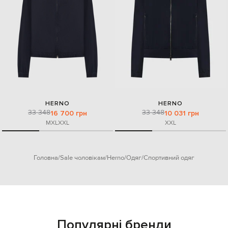
HERNO
HERNO
33 348
33 348
16 700 грн
10 031 грн
M
XL
XXL
XXL
Головна
Sale чоловікам
Herno
Одяг
Спортивний одяг
Популярні бренди