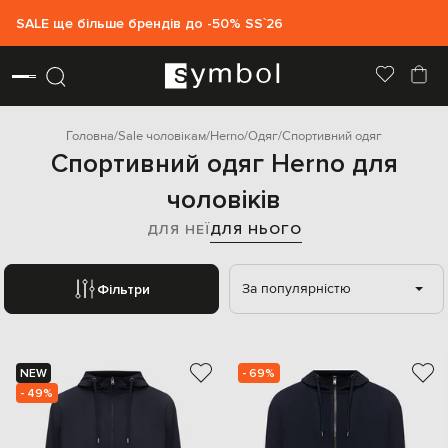
SALE ще більше брендів до -50% SS`26
Головна
Sale чоловікам
Herno
Одяг
Спортивний одяг
Спортивний одяг Herno для
чоловіків
ДЛЯ НЕЇ
ДЛЯ НЬОГО
За популярністю
Фільтри
NEW
- 69%
- 49%