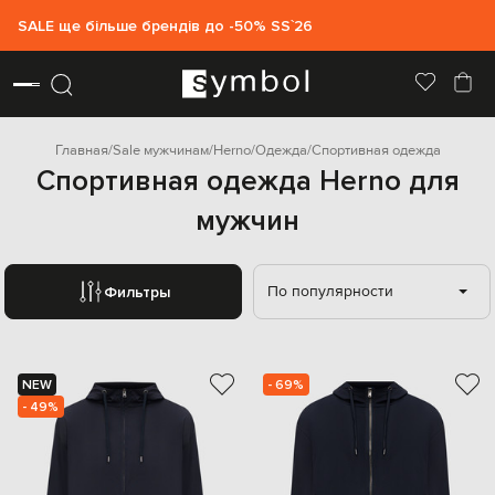
SALE ще більше брендів до -50% SS`26
Главная
Sale мужчинам
Herno
Одежда
Спортивная одежда
Спортивная одежда Herno для
мужчин
По популярности
Фильтры
NEW
- 69%
- 49%