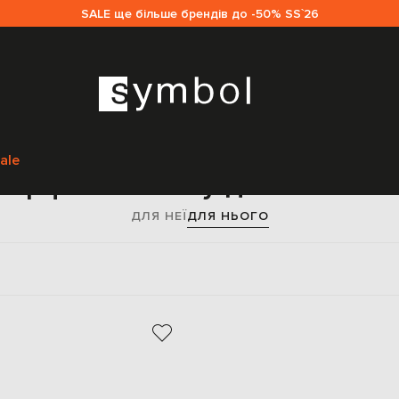
SALE ще більше брендів до -50% SS`26
Головна
Sale чоловікам
Givenchy
Аксесуари
Шарфи
ale
арфи Givenchy для чоловік
ДЛЯ НЕЇ
ДЛЯ НЬОГО