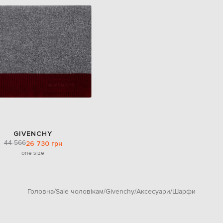
GIVENCHY
44 566
26 730 грн
one size
Головна
Sale чоловікам
Givenchy
Аксесуари
Шарфи