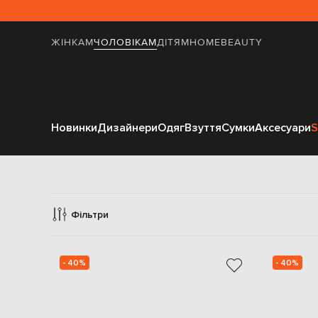
ЖІНКАМ
ЧОЛОВІКАМ
ДІТЯМ
HOME
BEAUTY
Новинки
Дизайнери
Одяг
Взуття
Сумки
Аксесуари
S
Ш
Фільтри
- 40%
- 40%