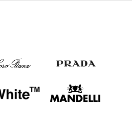
Italy
€
EUR
Latvia
€
EUR
Lithuania
€
EUR
Luxembourg
€
EUR
Netherlands
€
PLN
Poland
zł
EUR
Portugal
€
EUR
Romania
€