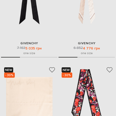
GIVENCHY
GIVENCHY
7 163
6 852
5 035 грн
4 776 грн
one size
one size
NEW
NEW
- 30%
- 30%