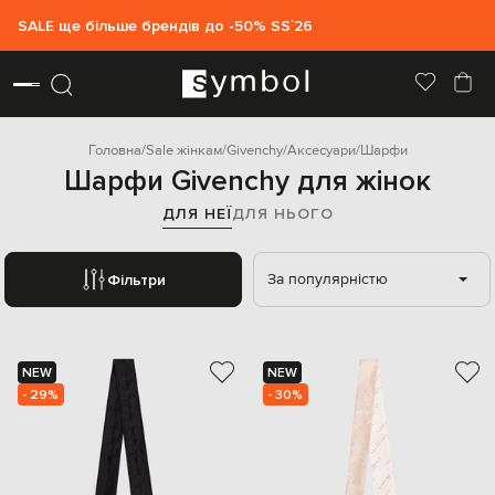
SALE ще більше брендів до -50% SS`26
Головна
Sale жінкам
Givenchy
Аксесуари
Шарфи
Шарфи Givenchy для жінок
ДЛЯ НЕЇ
ДЛЯ НЬОГО
За популярністю
Фільтри
NEW
NEW
- 29%
- 30%