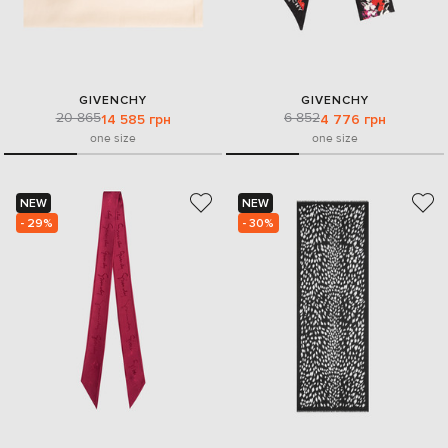
GIVENCHY
GIVENCHY
20 865
6 852
14 585 грн
4 776 грн
one size
one size
NEW
NEW
- 29%
- 30%