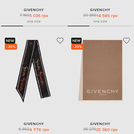
GIVENCHY
GIVENCHY
7 163
20 865
5 035 грн
14 585 грн
one size
one size
NEW
NEW
- 30%
- 30%
GIVENCHY
GIVENCHY
6 852
36 279
4 776 грн
25 380 грн