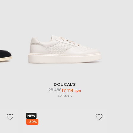
DOUCAL'S
28 488
17 114 грн
42.5
43.5
NEW
- 39%