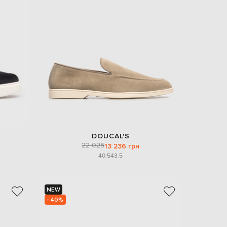
EUR
Denmark
€
EUR
Estonia
€
EUR
Finland
€
EUR
France
€
EUR
DOUCAL'S
Germany
22 025
13 236 грн
€
40.5
43.5
EUR
Greece
€
NEW
EUR
- 40%
Hungary
€
EUR