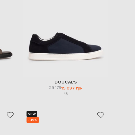
Italy
€
EUR
Latvia
€
EUR
Lithuania
€
EUR
Luxembourg
€
EUR
Netherlands
€
DOUCAL'S
25 179
PLN
15 097 грн
Poland
43
zł
EUR
Portugal
€
NEW
- 39%
EUR
Romania
€