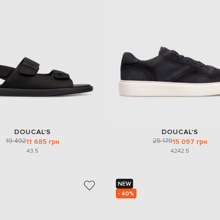
DOUCAL'S
DOUCAL'S
19 492
25 179
11 685 грн
15 097 грн
43.5
42
42.5
NEW
- 40%