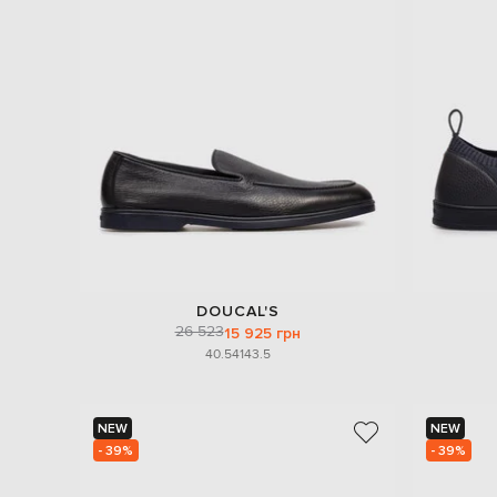
DOUCAL'S
26 523
15 925 грн
40.5
41
43.5
NEW
NEW
- 39%
- 39%