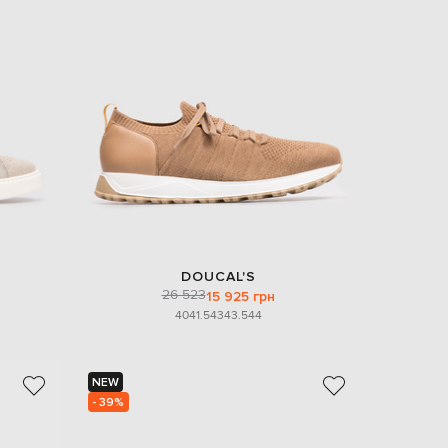
EUR
Slovakia
€
EUR
Slovenia
€
EUR
Spain
€
EUR
Sweden
€
UAH
Ukraine
DOUCAL'S
₴
26 523
15 925 грн
40
41.5
43
43.5
44
EUR
Other
€
NEW
- 39%