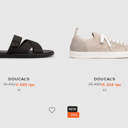
DOUCAL'S
DOUCAL'S
19 492
25 489
11 685 грн
15 304 грн
41
43
NEW
- 39%