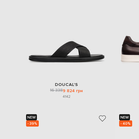
DOUCAL'S
16 338
9 824 грн
41
42
NEW
NEW
- 39%
- 40%