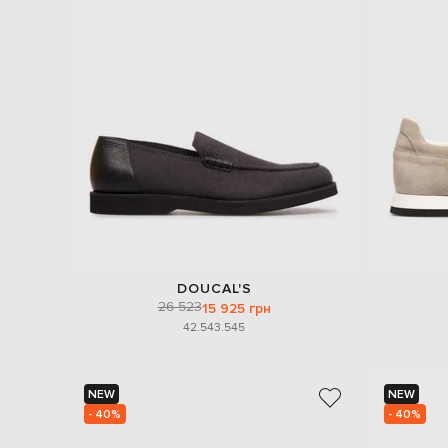
DOUCAL'S
26 523
15 925 грн
42.5
43.5
45
NEW
NEW
- 40%
- 40%