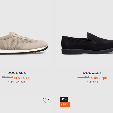
DOUCAL'S
DOUCAL'S
25 024
25 024
14 994 грн
14 994 грн
41
42
...
43.5
45
41
41.5
43
NEW
- 39%