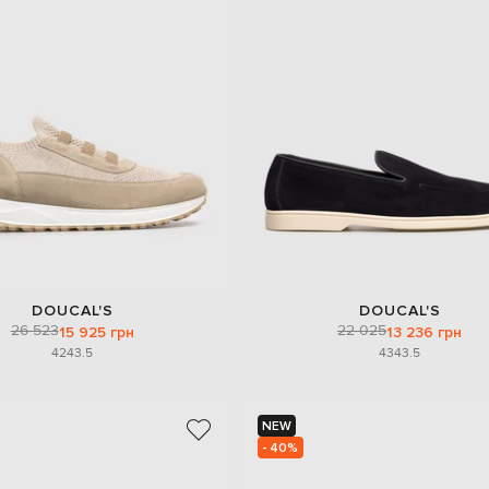
DOUCAL'S
DOUCAL'S
26 523
22 025
15 925 грн
13 236 грн
42
43.5
43
43.5
NEW
- 40%