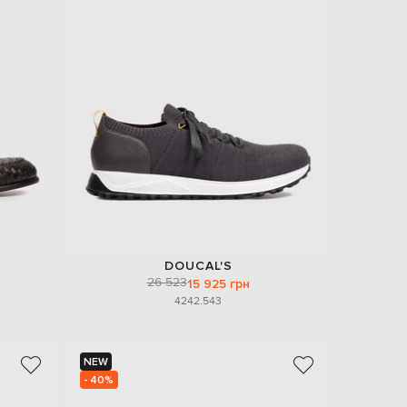
DOUCAL'S
26 523
15 925 грн
42
42.5
43
NEW
- 40%