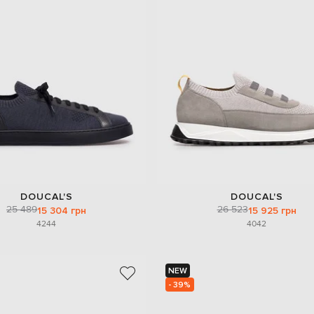
DOUCAL'S
DOUCAL'S
25 489
26 523
15 304 грн
15 925 грн
42
44
40
42
NEW
- 39%