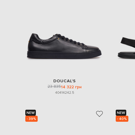
DOUCAL'S
23 835
14 322 грн
40
41
42
42.5
NEW
NEW
- 39%
- 40%