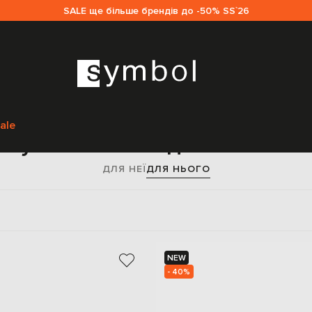
SALE ще більше брендів до -50% SS`26
Головна
Sale чоловікам
Doucal's
Взуття
ale
Взуття Doucal's для чоловікі
ДЛЯ НЕЇ
ДЛЯ НЬОГО
NEW
- 40%