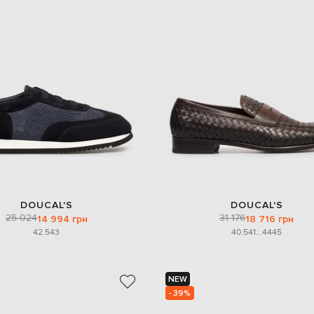
DOUCAL'S
DOUCAL'S
25 024
31 176
14 994 грн
18 716 грн
42.5
43
40.5
41
...
44
45
NEW
- 39%