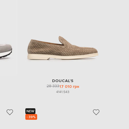
DOUCAL'S
28 333
17 010 грн
41
41.5
43
NEW
- 39%