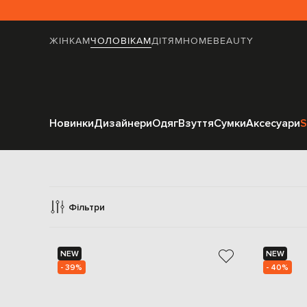
ЖІНКАМ
ЧОЛОВІКАМ
ДІТЯМ
HOME
BEAUTY
Новинки
Дизайнери
Одяг
Взуття
Сумки
Аксесуари
S
Фільтри
NEW
NEW
- 39%
- 40%