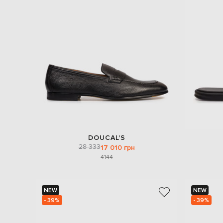
DOUCAL'S
28 333
17 010 грн
41
44
NEW
NEW
- 39%
- 39%