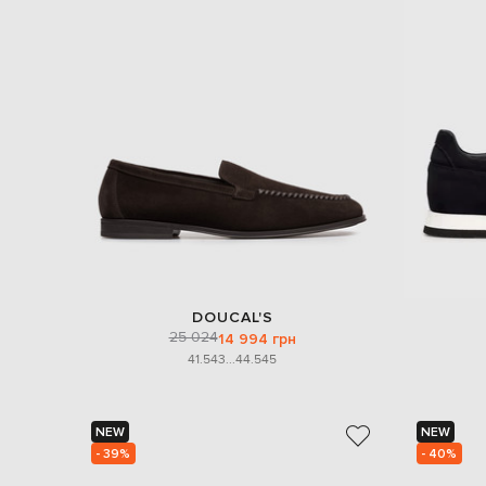
DOUCAL'S
25 024
14 994 грн
41.5
43
...
44.5
45
NEW
NEW
- 39%
- 40%