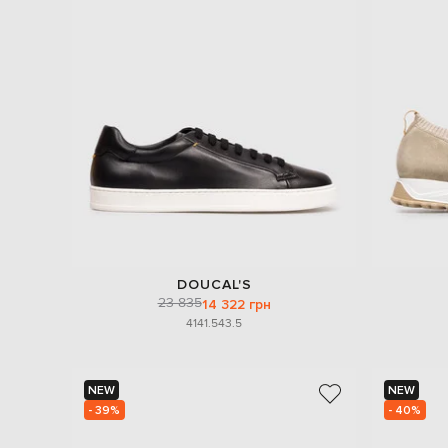
DOUCAL'S
23 835
14 322 грн
41
41.5
43.5
NEW
NEW
- 39%
- 40%