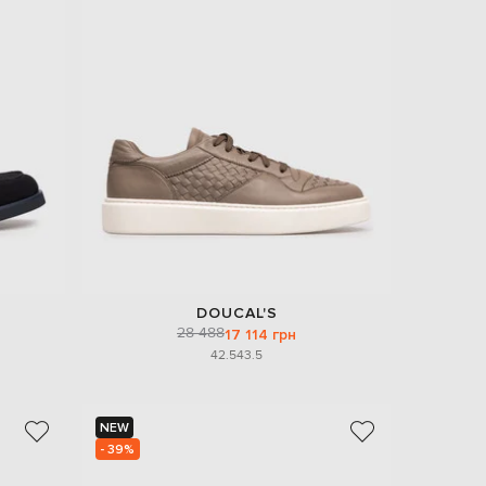
DOUCAL'S
28 488
17 114 грн
42.5
43.5
NEW
- 39%