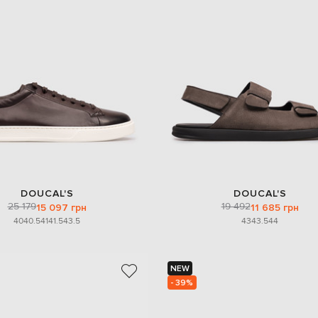
DOUCAL'S
DOUCAL'S
25 179
19 492
15 097 грн
11 685 грн
40
40.5
41
41.5
43.5
43
43.5
44
NEW
- 39%