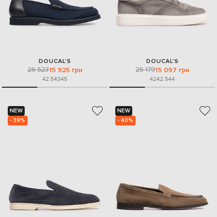
DOUCAL'S
DOUCAL'S
26 523
25 179
15 925 грн
15 097 грн
42.5
43
45
42
42.5
44
NEW
NEW
- 39%
- 40%