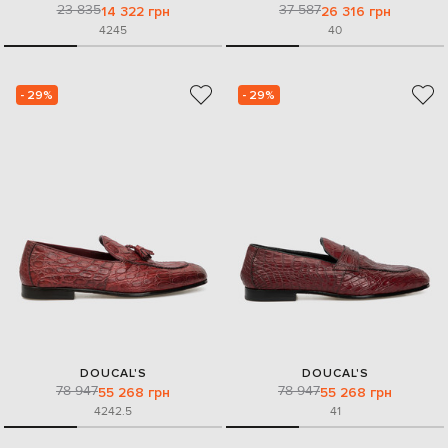
23 835
37 587
14 322 грн
26 316 грн
42
45
40
- 29%
- 29%
DOUCAL'S
DOUCAL'S
78 947
78 947
55 268 грн
55 268 грн
42
42.5
41