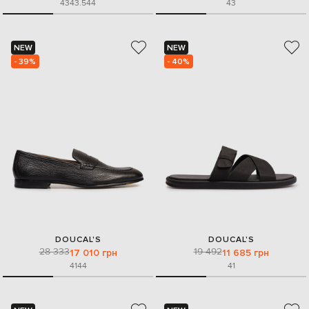
43
43.5
44
43
NEW
NEW
- 39%
- 40%
DOUCAL'S
DOUCAL'S
28 333
19 492
17 010 грн
11 685 грн
41
44
41