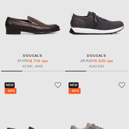
DOUCAL'S
DOUCAL'S
31 176
26 523
18 716 грн
15 925 грн
40.5
41
...
44
45
42
42.5
43
NEW
NEW
- 39%
- 40%