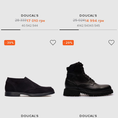
DOUCAL'S
DOUCAL'S
28 333
25 024
17 010 грн
14 994 грн
40.5
42.5
44
41
42.5
43
43.5
45
- 39%
- 29%
DOUCAL'S
DOUCAL'S