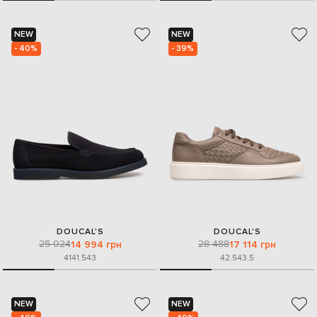
NEW
NEW
- 40%
- 39%
DOUCAL'S
DOUCAL'S
25 024
28 488
14 994 грн
17 114 грн
41
41.5
43
42.5
43.5
NEW
NEW