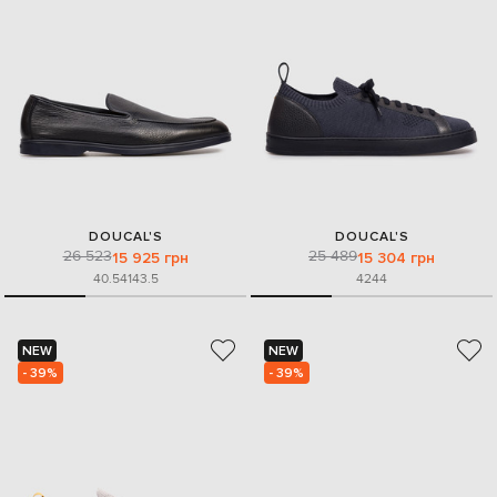
DOUCAL'S
DOUCAL'S
26 523
25 489
15 925 грн
15 304 грн
40.5
41
43.5
42
44
NEW
NEW
- 39%
- 39%