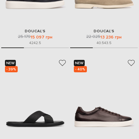
DOUCAL'S
DOUCAL'S
25 179
22 025
15 097 грн
13 236 грн
42
42.5
40.5
43.5
NEW
NEW
- 39%
- 40%