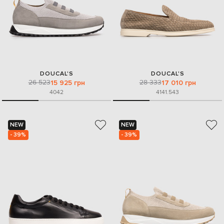
DOUCAL'S
DOUCAL'S
26 523
28 333
15 925 грн
17 010 грн
40
42
41
41.5
43
NEW
NEW
- 39%
- 39%