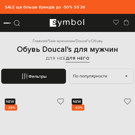
SALE ще більше брендів до -50% SS`26
Главная
Sale мужчинам
Doucal's
Обувь
Обувь Doucal's для мужчин
ДЛЯ НЕЁ
ДЛЯ НЕГО
По популярности
Фильтры
NEW
NEW
- 39%
- 40%