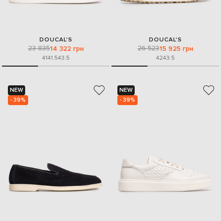
DOUCAL'S
DOUCAL'S
23 835
26 523
14 322 грн
15 925 грн
41
41.5
43.5
42
43.5
NEW
NEW
- 39%
- 39%