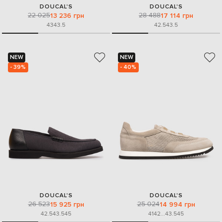
DOUCAL'S
DOUCAL'S
22 025
28 488
13 236 грн
17 114 грн
43
43.5
42.5
43.5
NEW
NEW
- 39%
- 40%
DOUCAL'S
DOUCAL'S
26 523
25 024
15 925 грн
14 994 грн
42.5
43.5
45
41
42
...
43.5
45