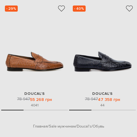
- 29%
- 40%
DOUCAL'S
DOUCAL'S
78 947
78 947
55 268 грн
47 358 грн
40
41
44
Главная
Sale мужчинам
Doucal's
Обувь