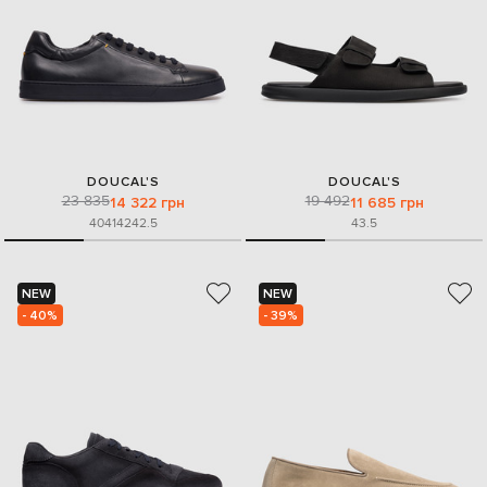
DOUCAL'S
DOUCAL'S
23 835
19 492
14 322 грн
11 685 грн
40
41
42
42.5
43.5
NEW
NEW
- 40%
- 39%