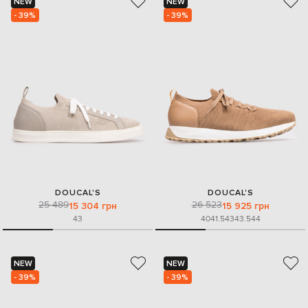
NEW
NEW
- 39%
- 39%
DOUCAL'S
DOUCAL'S
25 489
26 523
15 304 грн
15 925 грн
43
40
41.5
43
43.5
44
NEW
NEW
- 39%
- 39%