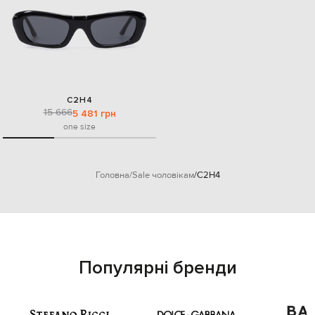
C2H4
15 666
5 481 грн
one size
Головна
Sale чоловікам
C2H4
Популярні бренди