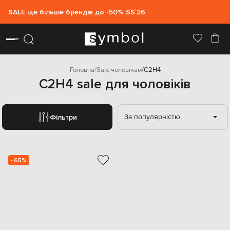
SALE ще більше брендів до -50% SS`26
Головна
Sale чоловікам
C2H4
C2H4 sale для чоловіків
За популярністю
Фільтри
- 65%