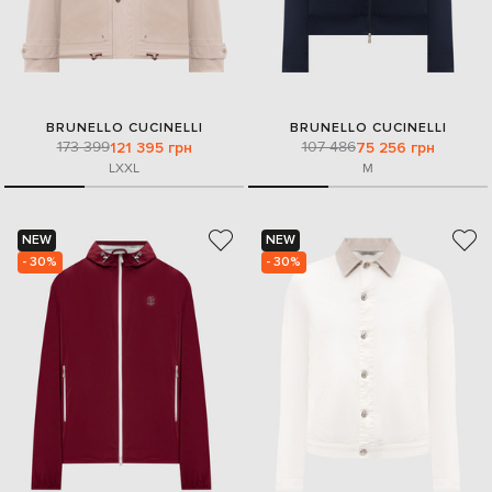
BRUNELLO CUCINELLI
BRUNELLO CUCINELLI
173 399
107 486
121 395 грн
75 256 грн
L
XXL
M
NEW
NEW
- 30%
- 30%