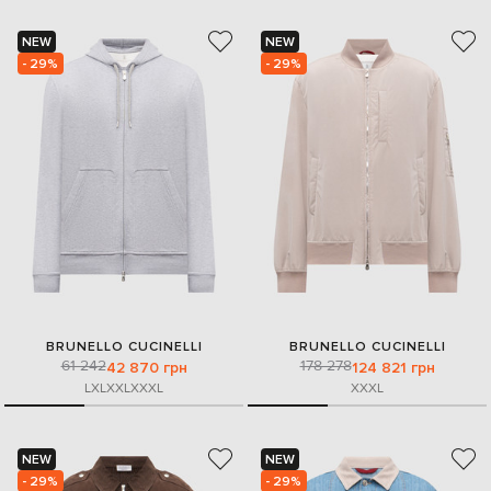
NEW
NEW
- 29%
- 29%
BRUNELLO CUCINELLI
BRUNELLO CUCINELLI
61 242
178 278
42 870 грн
124 821 грн
L
XL
XXL
XXXL
XXXL
NEW
NEW
- 29%
- 29%