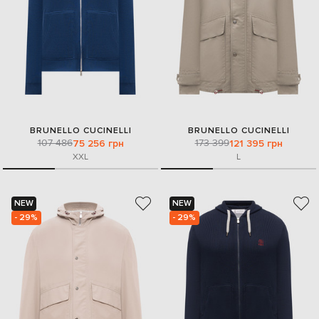
BRUNELLO CUCINELLI
BRUNELLO CUCINELLI
107 486
173 399
75 256 грн
121 395 грн
XXL
L
NEW
NEW
- 29%
- 29%