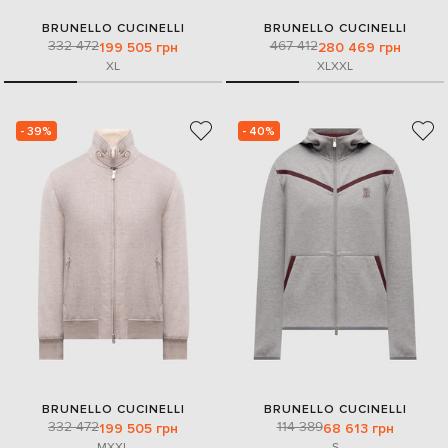
BRUNELLO CUCINELLI
BRUNELLO CUCINELLI
332 472
467 412
199 505 грн
280 469 грн
XL
XL
XXL
- 39%
- 40%
BRUNELLO CUCINELLI
BRUNELLO CUCINELLI
332 472
114 389
199 505 грн
68 613 грн
M
XXL
S