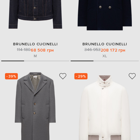
BRUNELLO CUCINELLI
BRUNELLO CUCINELLI
114 180
346 953
68 508 грн
208 172 грн
M
XL
- 39%
- 29%