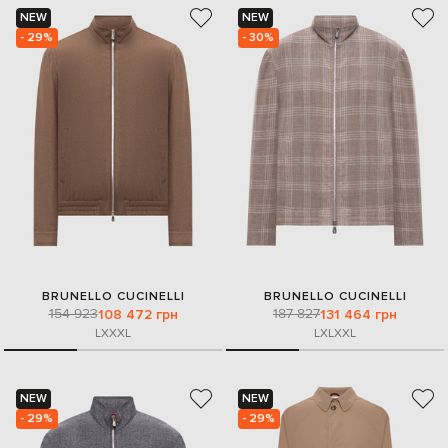
NEW
NEW
- 29%
- 30%
BRUNELLO CUCINELLI
BRUNELLO CUCINELLI
154 923
187 827
108 472 грн
131 464 грн
L
XXXL
L
XL
XXL
NEW
NEW
- 29%
- 29%