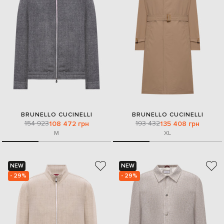
BRUNELLO CUCINELLI
BRUNELLO CUCINELLI
154 923
193 432
108 472 грн
135 408 грн
M
XL
NEW
NEW
- 29%
- 29%