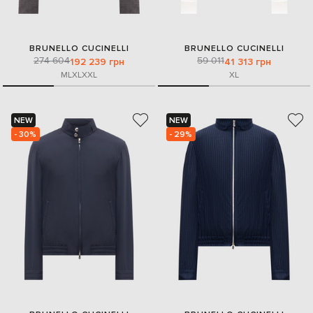
BRUNELLO CUCINELLI
BRUNELLO CUCINELLI
274 604
59 011
192 239 грн
41 313 грн
M
L
XL
XXL
XL
NEW
NEW
- 30%
- 29%