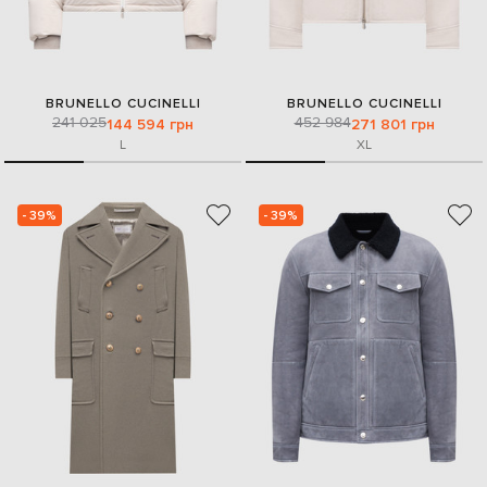
BRUNELLO CUCINELLI
BRUNELLO CUCINELLI
241 025
452 984
144 594 грн
271 801 грн
L
XL
- 39%
- 39%