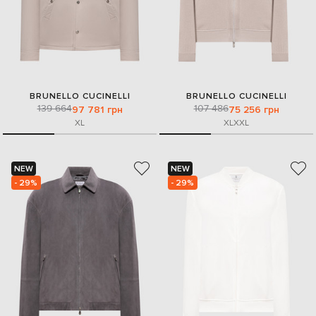
BRUNELLO CUCINELLI
BRUNELLO CUCINELLI
139 664
107 486
97 781 грн
75 256 грн
XL
XL
XXL
NEW
NEW
- 29%
- 29%