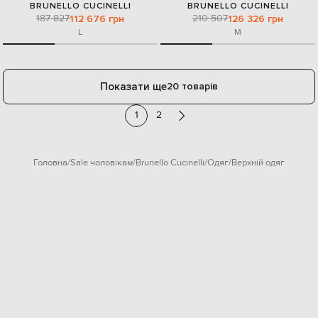
BRUNELLO CUCINELLI
BRUNELLO CUCINELLI
187 827
210 507
112 676 грн
126 326 грн
L
M
Показати ще
20 товарів
1
2
Головна
Sale чоловікам
Brunello Cucinelli
Одяг
Верхній одяг