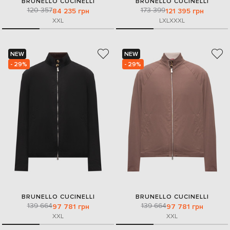
BRUNELLO CUCINELLI
BRUNELLO CUCINELLI
120 357
173 399
84 235 грн
121 395 грн
XXL
L
XL
XXXL
NEW
NEW
- 29%
- 29%
BRUNELLO CUCINELLI
BRUNELLO CUCINELLI
139 664
139 664
97 781 грн
97 781 грн
XXL
XXL