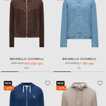
BRUNELLO CUCINELLI
BRUNELLO CUCINELLI
284 309
139 664
199 038 грн
97 781 грн
XXL
XL
NEW
NEW
- 29%
- 29%