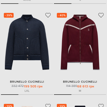
- 39%
- 40%
BRUNELLO CUCINELLI
BRUNELLO CUCINELLI
332 472
114 389
199 505 грн
68 613 грн
L
XL
M
- 39%
- 39%