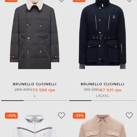
BRUNELLO CUCINELLI
BRUNELLO CUCINELLI
284 309
313 218
170 596 грн
187 931 грн
L
L
XL
XXL
- 40%
- 39%