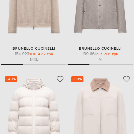
BRUNELLO CUCINELLI
BRUNELLO CUCINELLI
154 923
139 664
108 472 грн
97 781 грн
S
4XL
M
- 40%
- 39%