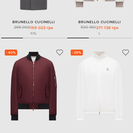
BRUNELLO CUCINELLI
BRUNELLO CUCINELLI
265 002
530 160
159 023 грн
371 138 грн
XXL
L
- 40%
- 39%