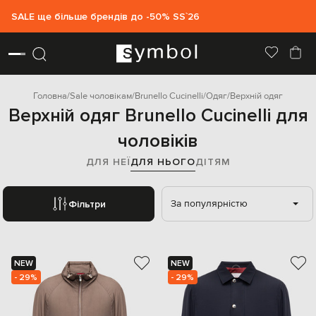
SALE ще більше брендів до -50% SS`26
Головна
Sale чоловікам
Brunello Cucinelli
Одяг
Верхній одяг
Верхній одяг Brunello Cucinelli для
чоловіків
ДЛЯ НЕЇ
ДЛЯ НЬОГО
ДІТЯМ
За популярністю
Фільтри
NEW
NEW
- 29%
- 29%