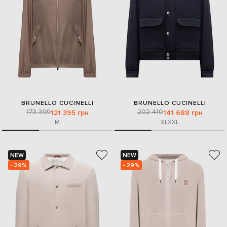
BRUNELLO CUCINELLI
BRUNELLO CUCINELLI
173 399
202 410
121 395 грн
141 688 грн
M
XL
XXL
NEW
NEW
- 29%
- 29%