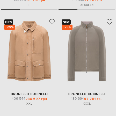
97 781 грн
97 781 грн
L
L
XL
XXL
4XL
NEW
NEW
- 29%
- 29%
BRUNELLO CUCINELLI
BRUNELLO CUCINELLI
409 544
139 664
286 697 грн
97 781 грн
XXL
XXXL