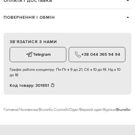
ОПЛАТА І ДОСТАВКА
ПОВЕРНЕННЯ І ОБМІН
ЗВʼЯЗАТИСЯ З НАМИ
Telegram
+38 044 365 94 94
Графік роботи колцентру:
Пн-Пт з 9 до 21, Сб з 10 до 19, Нд з 10
до 18
Код товару:
301851
Головна
Чоловікам
Brunello Cucinelli
Одяг
Верхній одяг
Куртки
Brunello C