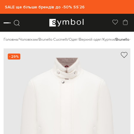
SALE ще більше брендів до -50% SS`26
Головна
Чоловікам
Brunello Cucinelli
Одяг
Верхній одяг
Куртки
Brunello C
- 29%