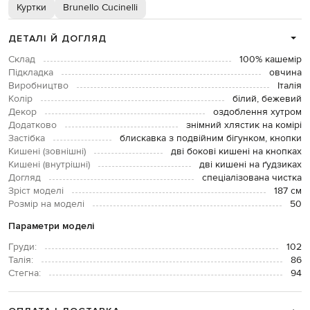
Куртки
Brunello Cucinelli
ДЕТАЛІ Й ДОГЛЯД
Склад
100% кашемір
Підкладка
овчина
Виробництво
Італія
Колір
білий, бежевий
Декор
оздоблення хутром
Додатково
знімний хлястик на комірі
Застібка
блискавка з подвійним бігунком, кнопки
Кишені (зовнішні)
дві бокові кишені на кнопках
Кишені (внутрішні)
дві кишені на ґудзиках
Догляд
спеціалізована чистка
Зріст моделі
187 см
Розмір на моделі
50
Параметри моделі
Груди:
102
Талія:
86
Стегна:
94