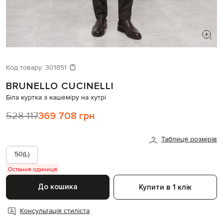
ШУКАЄТЕ НОВИЙ ОБРАЗ?
Давайте підберемо щось ще
Код товару:
301851
BRUNELLO CUCINELLI
Схожі товари
Біла куртка з кашеміру на хутрі
528 117
369 708 грн
Таблиця розмірів
50(L)
Остання одиниця
До кошика
Купити в 1 клік
Консультація стиліста