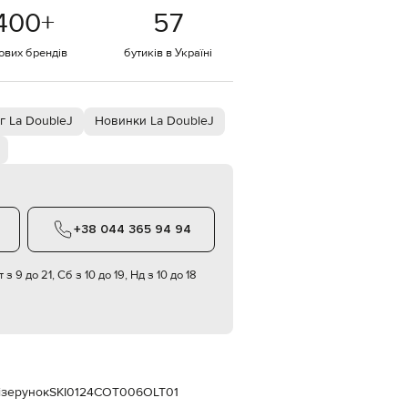
Italy
400
+
57
€
EUR
тових брендів
бутиків в Україні
Latvia
€
EUR
Lithuania
г La DoubleJ
Новинки La DoubleJ
€
EUR
Luxembourg
€
EUR
Netherlands
+38 044 365 94 94
€
PLN
 з 9 до 21, Сб з 10 до 19, Нд з 10 до 18
Poland
zł
EUR
Portugal
€
EUR
Romania
візерунок
SKI0124COT006OLT01
€