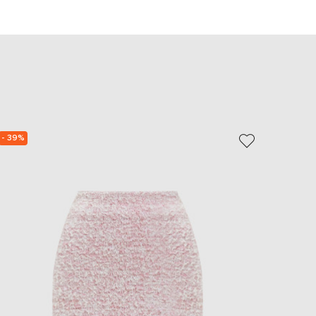
EUR
Slovakia
€
EUR
Slovenia
€
EUR
Spain
€
- 39%
- 39%
EUR
Sweden
€
UAH
Ukraine
₴
EUR
Other
€