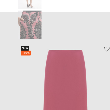
NEW
- 49%