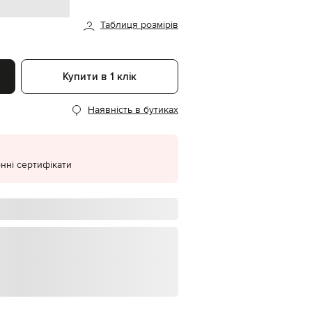
EUR
Таблиця розмірів
Denmark
€
EUR
Estonia
Купити в 1 клік
€
EUR
Наявність в бутиках
Finland
€
EUR
France
€
нні сертифікати
EUR
Germany
€
EUR
Greece
€
EUR
Hungary
€
EUR