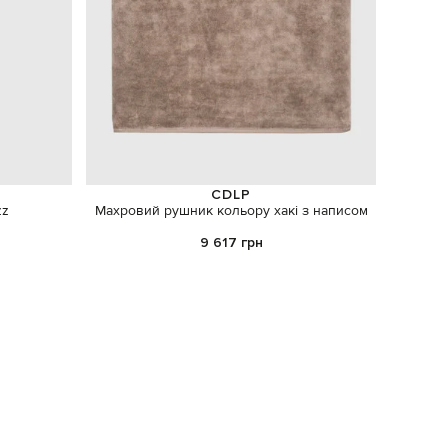
CDLP
zz
Махровий рушник кольору хакі з написом
Червон
9 617 грн