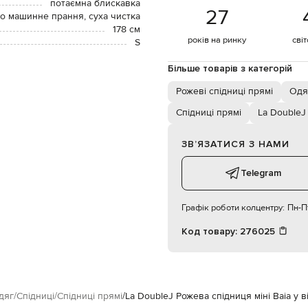
потаємна блискавка
27
о машинне прання, суха чистка
178 см
років на ринку
сві
S
Більше товарів з категорій
Рожеві спідниці прямі
Одя
Спідниці прямі
La DoubleJ
ЗВʼЯЗАТИСЯ З НАМИ
Telegram
Графік роботи колцентру:
Пн-Пт
Код товару:
276025
дяг
Спідниці
Спідниці прямі
La DoubleJ Рожева спідниця міні Baia у 