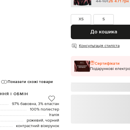
44 101
26 471 грн
XS
S
До кошика
Консультація стиліста
Сертифікати
Подарункові електро
Показати схожі товари
ННЯ І ОБМІН
97% бавовна, 3% еластан
100% поліестер
Італія
рожевий, чорний
контрастний візерунок