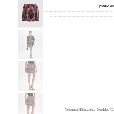
Застібка:
Догляд:
ручне аб
Зріст моделі:
Розмір на моделі:
Головна
Жінкам
La DoubleJ
О