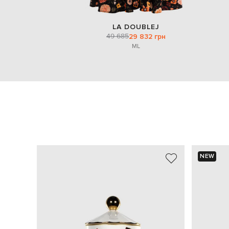
LA DOUBLEJ
49 685
29 832 грн
M
L
NEW