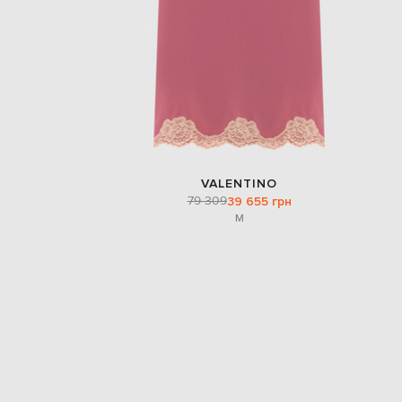
VALENTINO
79 309
39 655 грн
M