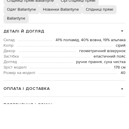
Спідниці прямі Ballantyne
Сірі спідниці прямі
Одяг Ballantyne
Новинки Ballantyne
Спідниці прямі
Ballantyne
ДЕТАЛІ Й ДОГЛЯД
Склад
41% поліамід, 40% вовна, 19% альпака
Колір
сірий
Декор
геометричний візерунок
Застібка
еластичний пояс
Догляд
ручне прання, суха чистка
Зріст моделі
178 см
Розмір на моделі
40
ОПЛАТА І ДОСТАВКА
ПОВЕРНЕННЯ І ОБМІН
ЗВʼЯЗАТИСЯ З НАМИ