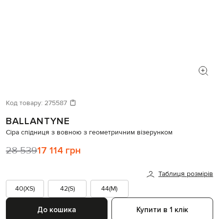
Код товару:
275587
BALLANTYNE
Сіра спідниця з вовною з геометричним візерунком
28 539
17 114 грн
Таблиця розмірів
40(XS)
42(S)
44(M)
До кошика
Купити в 1 клік