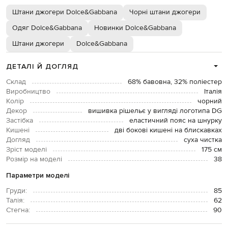
Штани джогери Dolce&Gabbana
Чорні штани джогери
Одяг Dolce&Gabbana
Новинки Dolce&Gabbana
Штани джогери
Dolce&Gabbana
ДЕТАЛІ Й ДОГЛЯД
Склад
68% бавовна, 32% поліестер
Виробництво
Італія
Колір
чорний
Декор
вишивка рішельє у вигляді логотипа DG
Застібка
еластичний пояс на шнурку
Кишені
дві бокові кишені на блискавках
Догляд
суха чистка
Зріст моделі
175 см
Розмір на моделі
38
Параметри моделі
Груди:
85
Талія:
62
Стегна:
90