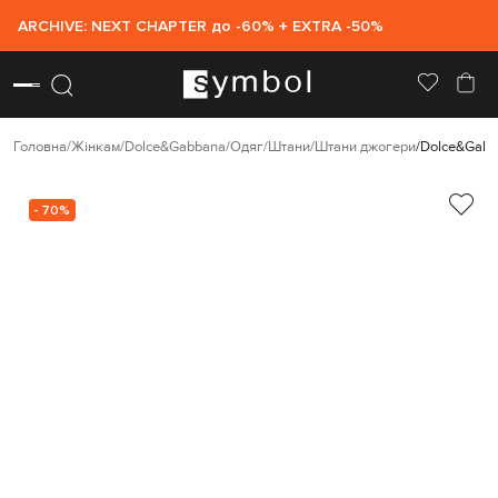
ARCHIVE: NEXT CHAPTER до -60% + EXTRA -50%
Головна
Жінкам
Dolce&Gabbana
Одяг
Штани
Штани джогери
Dolce&Gabb
- 70%