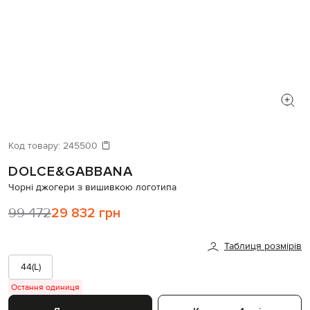
Код товару:
245500
DOLCE&GABBANA
Чорні джогери з вишивкою логотипа
99 472
29 832 грн
Таблиця розмірів
44(L)
Остання одиниця