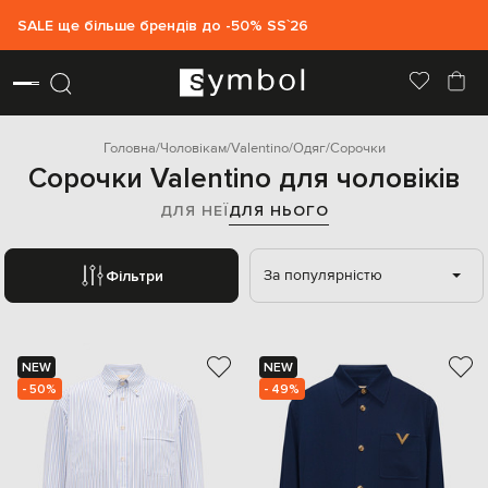
SALE ще більше брендів до -50% SS`26
Головна
Чоловікам
Valentino
Одяг
Сорочки
Сорочки Valentino для чоловіків
ДЛЯ НЕЇ
ДЛЯ НЬОГО
За популярністю
Фільтри
NEW
NEW
- 50%
- 49%