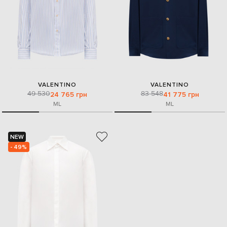
VALENTINO
VALENTINO
49 530
83 548
24 765 грн
41 775 грн
M
L
M
L
NEW
- 49%