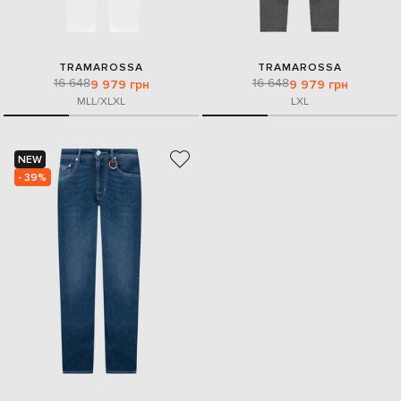
TRAMAROSSA
TRAMAROSSA
16 648
16 648
9 979 грн
9 979 грн
M
L
L/XL
XL
L
XL
NEW
- 39%