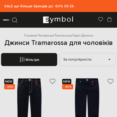
SALE ще більше брендів до -50% SS`26
Головна
Чоловікам
Tramarossa
Одяг
Джинси
Джинси Tramarossa для чоловіків
За популярністю
Фільтри
NEW
NEW
- 39%
- 40%