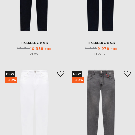
TRAMAROSSA
TRAMAROSSA
18 096
16 648
10 858 грн
9 979 грн
L
XL
XXL
L
L/XL
XL
NEW
NEW
- 40%
- 40%