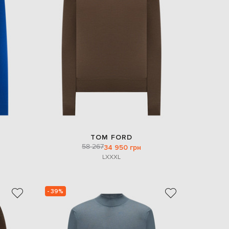
EUR
Denmark
€
EUR
Estonia
€
EUR
Finland
€
EUR
France
€
EUR
TOM FORD
Germany
58 267
34 950 грн
€
L
XXXL
EUR
Greece
€
- 39%
EUR
Hungary
€
EUR