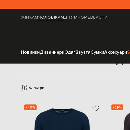
ЖІНКАМ
ЧОЛОВІКАМ
ДІТЯМ
HOME
BEAUTY
Новинки
Дизайнери
Одяг
Взуття
Сумки
Аксесуари
S
Дж
Фільтри
- 40%
- 39%