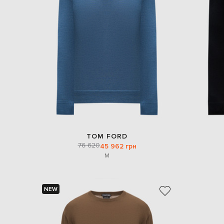
TOM FORD
76 620
45 962 грн
M
NEW