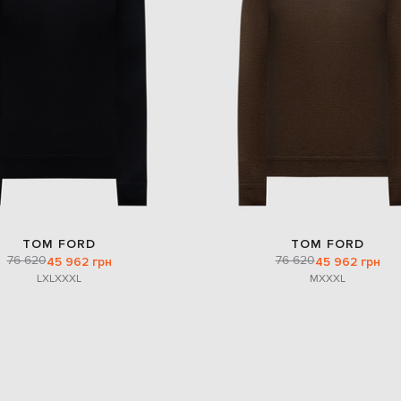
TOM FORD
TOM FORD
76 620
76 620
45 962 грн
45 962 грн
L
XL
XXXL
M
XXXL