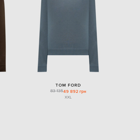
Italy
€
EUR
Latvia
€
EUR
Lithuania
€
EUR
Luxembourg
€
EUR
Netherlands
€
TOM FORD
83 135
PLN
49 892 грн
Poland
XXL
zł
EUR
Portugal
€
EUR
Romania
€