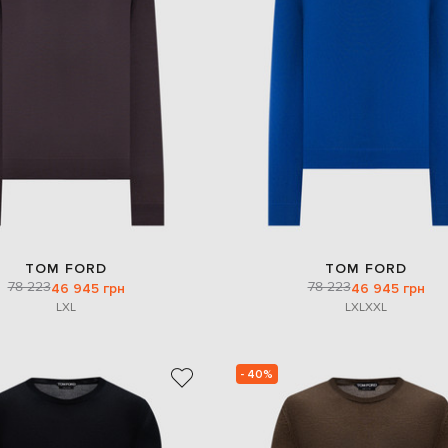
TOM FORD
TOM FORD
78 223
78 223
46 945 грн
46 945 грн
L
XL
L
XL
XXL
- 40%