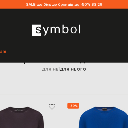
SALE ще більше брендів до -50% SS`26
Головна
Чоловікам
Tom Ford
Одяг
Джемпери
ale
емпери Tom Ford для чолові
ДЛЯ НЕЇ
ДЛЯ НЬОГО
- 39%