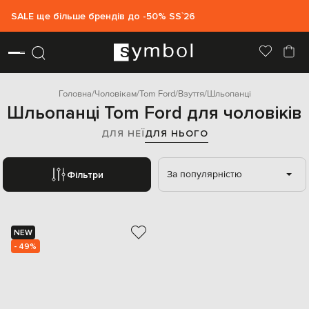
SALE ще більше брендів до -50% SS`26
Головна
Чоловікам
Tom Ford
Взуття
Шльопанці
Шльопанці Tom Ford для чоловіків
ДЛЯ НЕЇ
ДЛЯ НЬОГО
За популярністю
Фільтри
NEW
- 49%