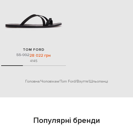
TOM FORD
55 992
28 022 грн
41
45
Головна
Чоловікам
Tom Ford
Взуття
Шльопанці
Популярні бренди