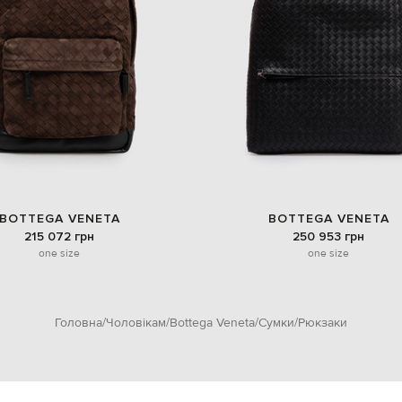
BOTTEGA VENETA
BOTTEGA VENETA
215 072 грн
250 953 грн
one size
one size
Головна
Чоловікам
Bottega Veneta
Сумки
Рюкзаки