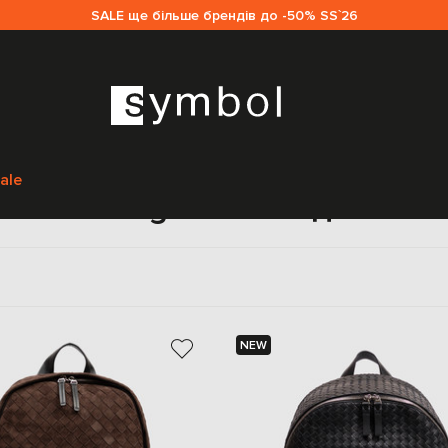
SALE ще більше брендів до -50% SS`26
Головна
Чоловікам
Bottega Veneta
Сумки
Рюкзаки
ale
аки Bottega Veneta для чоло
NEW