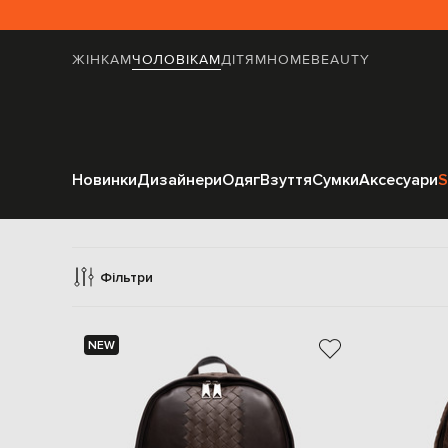
ЖІНКАМ
ЧОЛОВІКАМ
ДІТЯМ
HOME
BEAUTY
Новинки
Дизайнери
Одяг
Взуття
Сумки
Аксесуари
S
Рюкз
Фільтри
NEW