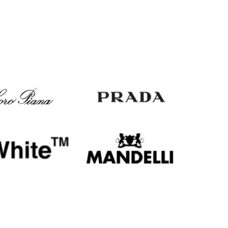
Italy
€
EUR
Latvia
€
EUR
Lithuania
€
EUR
Luxembourg
€
EUR
Netherlands
€
PLN
Poland
zł
EUR
Portugal
€
EUR
Romania
€