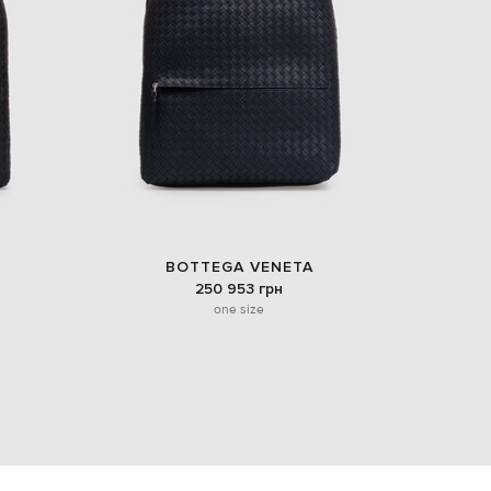
EUR
Denmark
€
EUR
Estonia
€
EUR
Finland
€
EUR
France
€
BOTTEGA VENETA
250 953 грн
EUR
Germany
one size
€
EUR
Greece
€
EUR
Hungary
€
EUR