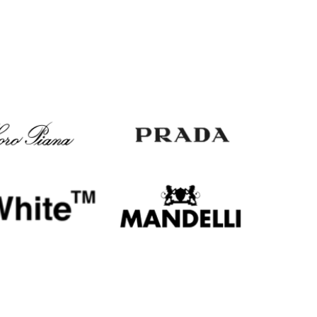
Italy
€
EUR
Latvia
€
EUR
Lithuania
€
EUR
Luxembourg
€
EUR
Netherlands
€
PLN
Poland
zł
EUR
Portugal
€
EUR
Romania
€