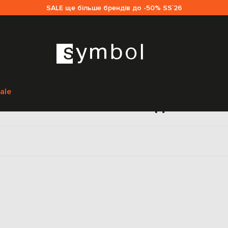
SALE ще більше брендів до -50% SS`26
Головна
Чоловікам
Incotex
Одяг
Штани
ale
ичні штани Incotex для чоло