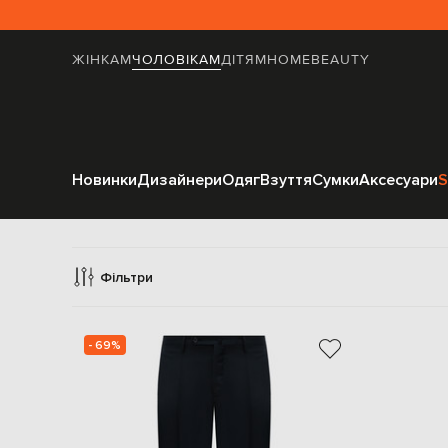
ЖІНКАМ
ЧОЛОВІКАМ
ДІТЯМ
HOME
BEAUTY
Новинки
Дизайнери
Одяг
Взуття
Сумки
Аксесуари
S
Клас
Фільтри
- 69%