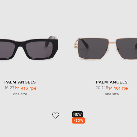
PALM ANGELS
PALM ANGELS
16 271
20 145
11 416 грн
14 101 грн
one size
one size
NEW
- 30%