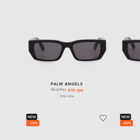
PALM ANGELS
16 271
11 416 грн
one size
NEW
NEW
- 29%
- 30%