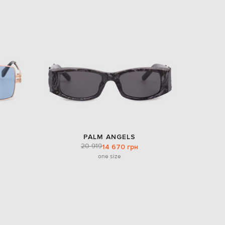
Italy
€
EUR
Latvia
€
EUR
Lithuania
€
EUR
Luxembourg
€
EUR
Netherlands
€
PALM ANGELS
20 919
PLN
14 670 грн
Poland
one size
zł
EUR
Portugal
€
EUR
Romania
€