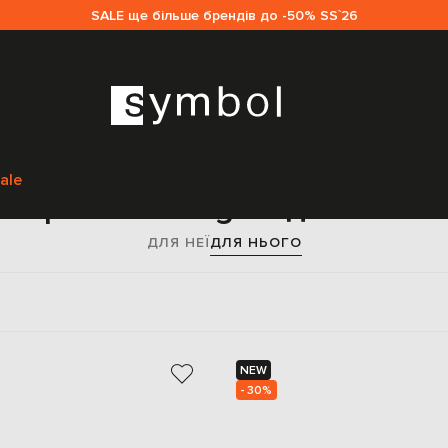
SALE ще більше брендів до -50% SS`26
Головна
Чоловікам
Palm Angels
Аксесуари
Окуляри
ale
ляри Palm Angels для чолов
ДЛЯ НЕЇ
ДЛЯ НЬОГО
NEW
- 30%