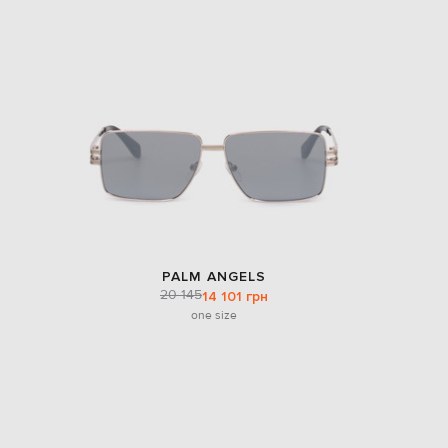
PALM ANGELS
20 145
14 101 грн
one size