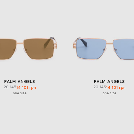
PALM ANGELS
PALM ANGELS
20 145
20 145
14 101 грн
14 101 грн
one size
one size