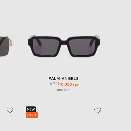
EUR
Denmark
€
EUR
Estonia
€
EUR
Finland
€
EUR
France
€
EUR
PALM ANGELS
Germany
14 721
10 330 грн
€
one size
EUR
Greece
€
NEW
EUR
- 29%
Hungary
€
EUR