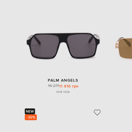
PALM ANGELS
16 271
11 416 грн
one size
NEW
- 30%