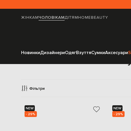
ЖІНКАМ
ЧОЛОВІКАМ
ДІТЯМ
HOME
BEAUTY
Новинки
Дизайнери
Одяг
Взуття
Сумки
Аксесуари
S
Оку
Фільтри
NEW
NEW
- 29%
- 29%