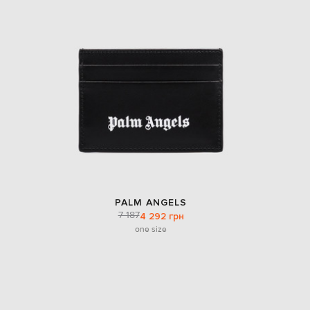
PALM ANGELS
7 187
4 292 грн
one size