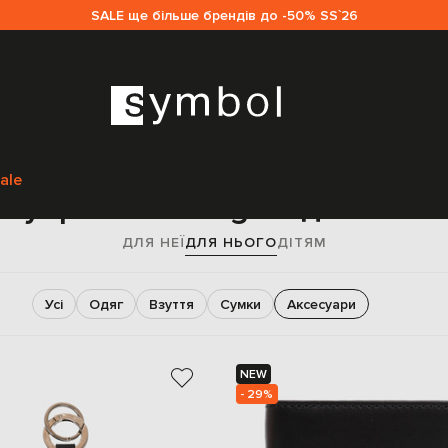
SALE ще більше брендів до -50% SS`26
Головна
Чоловікам
Palm Angels
Аксесуари
ale
суари Palm Angels для чоло
ДЛЯ НЕЇ
ДЛЯ НЬОГО
ДІТЯМ
Усі
Одяг
Взуття
Сумки
Аксесуари
NEW
- 29%