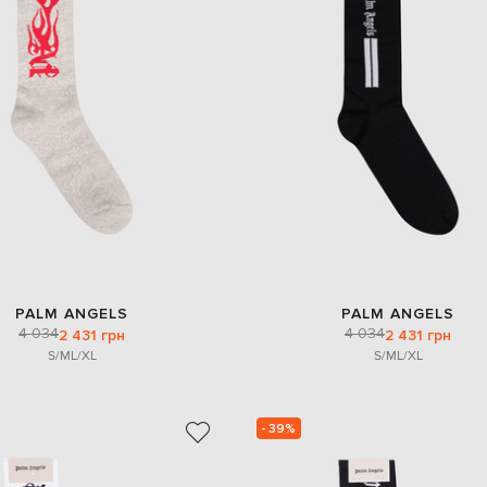
PALM ANGELS
PALM ANGELS
4 034
4 034
2 431 грн
2 431 грн
S/M
L/XL
S/M
L/XL
- 39%