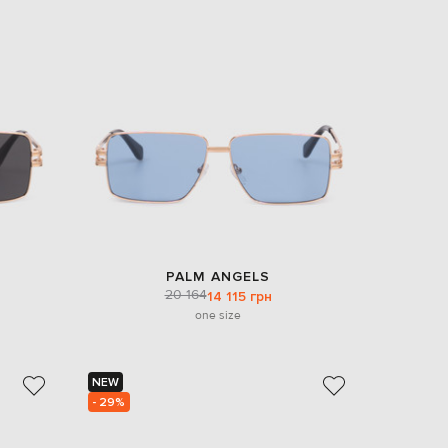
Italy
€
EUR
Latvia
€
EUR
Lithuania
€
EUR
Luxembourg
€
EUR
Netherlands
€
PALM ANGELS
PLN
20 164
14 115 грн
Poland
zł
one size
EUR
Portugal
€
NEW
- 29%
EUR
Romania
€