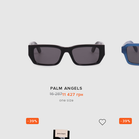
PALM ANGELS
16 287
11 427 грн
one size
- 39%
- 39%