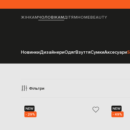
ЖІНКАМ
ЧОЛОВІКАМ
ДІТЯМ
HOME
BEAUTY
Новинки
Дизайнери
Одяг
Взуття
Сумки
Аксесуари
S
Аксе
Фільтри
NEW
NEW
- 29%
- 49%