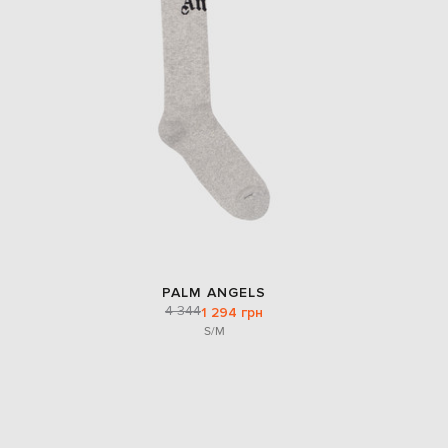
PALM ANGELS
4 344
1 294 грн
S/M