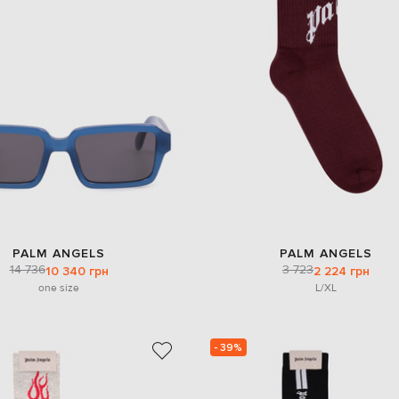
PALM ANGELS
PALM ANGELS
14 736
3 723
10 340 грн
2 224 грн
one size
L/XL
- 39%