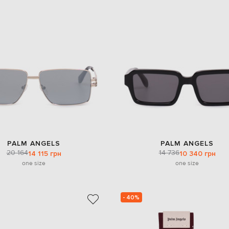
PALM ANGELS
PALM ANGELS
20 164
14 736
14 115 грн
10 340 грн
one size
one size
- 40%