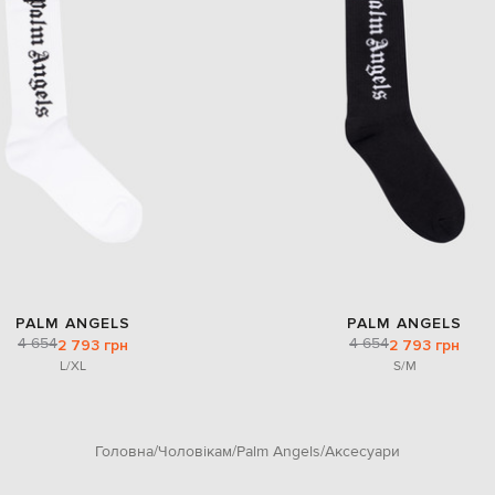
PALM ANGELS
PALM ANGELS
4 654
4 654
2 793 грн
2 793 грн
L/XL
S/M
Головна
Чоловікам
Palm Angels
Аксесуари