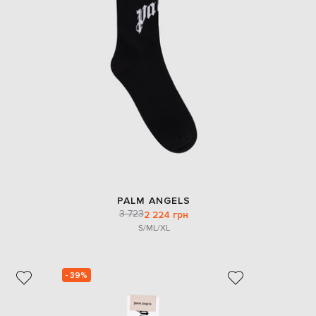
PALM ANGELS
3 723
2 224 грн
S/M
L/XL
- 39%