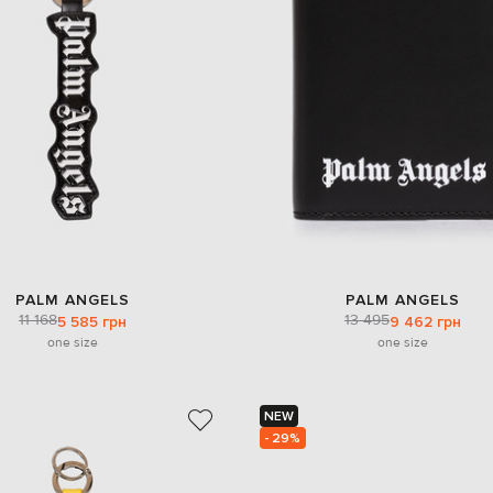
PALM ANGELS
PALM ANGELS
11 168
13 495
5 585 грн
9 462 грн
one size
one size
NEW
- 29%