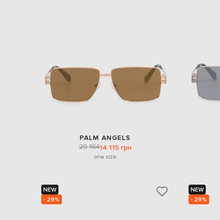
PALM ANGELS
20 164
14 115 грн
one size
NEW
NEW
- 29%
- 29%