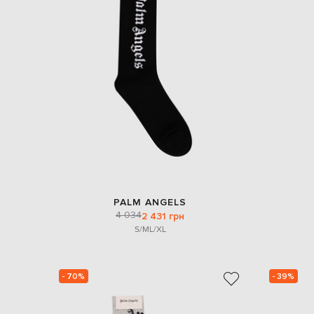
PALM ANGELS
4 034
2 431 грн
S/M
L/XL
- 70%
- 39%