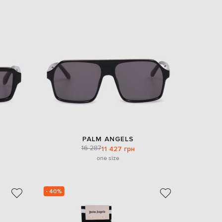
EUR
Slovakia
€
EUR
Slovenia
€
EUR
Spain
€
EUR
Sweden
€
UAH
Ukraine
₴
PALM ANGELS
16 287
11 427 грн
EUR
one size
Other
€
- 40%