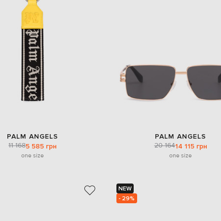
PALM ANGELS
PALM ANGELS
11 168
20 164
5 585 грн
14 115 грн
one size
one size
NEW
- 29%