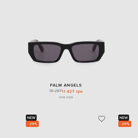
PALM ANGELS
16 287
11 427 грн
one size
NEW
NEW
- 29%
- 29%