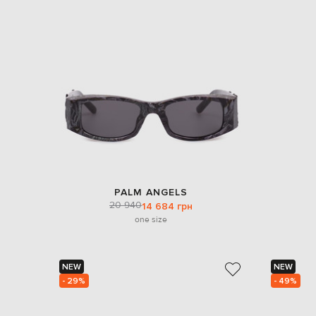
PALM ANGELS
20 940
14 684 грн
one size
NEW
NEW
- 29%
- 49%