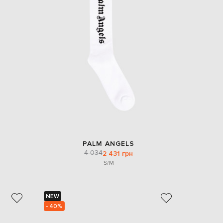
PALM ANGELS
4 034
2 431 грн
S/M
NEW
- 40%