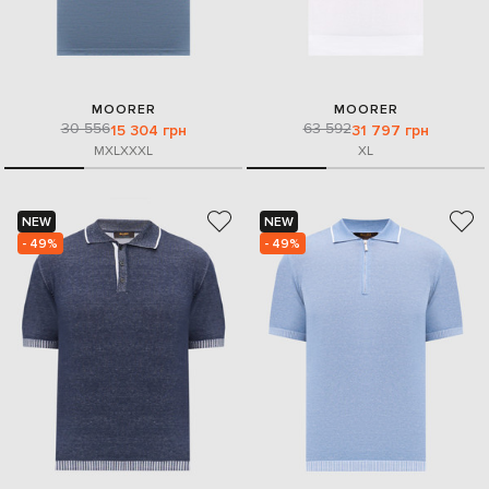
MOORER
MOORER
30 556
63 592
15 304 грн
31 797 грн
M
XL
XXXL
XL
NEW
NEW
- 49%
- 49%