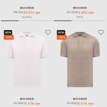
MOORER
MOORER
65 142
27 299
32 572 грн
13 650 грн
XL
XXXL
XXXL
NEW
NEW
- 50%
- 50%
MOORER
MOORER
31 952
31 952
15 976 грн
15 976 грн