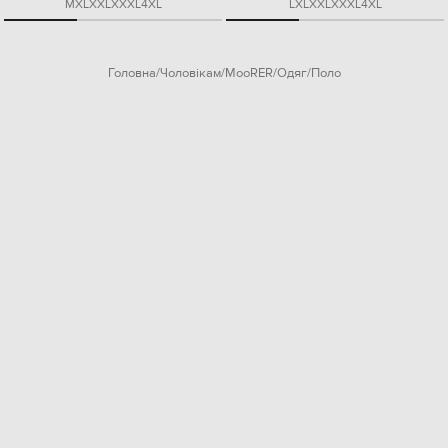
M
XL
XXL
XXXL
4XL
L
XL
XXL
XXXL
4XL
Головна
Чоловікам
MooRER
Одяг
Поло