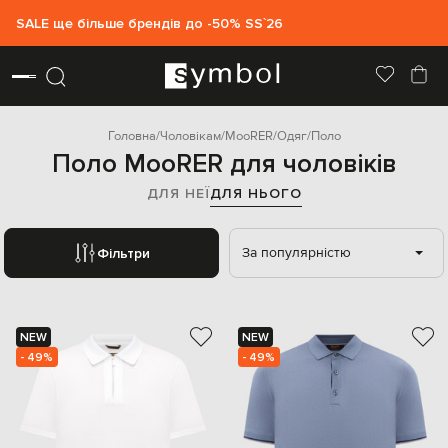
SALE ще більше брендів до -50% SS`26
Головна
Чоловікам
MooRER
Одяг
Поло
Поло MooRER для чоловіків
ДЛЯ НЕЇ
ДЛЯ НЬОГО
За популярністю
Фільтри
NEW
NEW
- 49%
- 49%