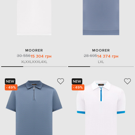
MOORER
MOORER
30 556
28 695
15 304 грн
14 374 грн
XL
XXL
XXXL
4XL
L
XL
NEW
NEW
- 49%
- 49%