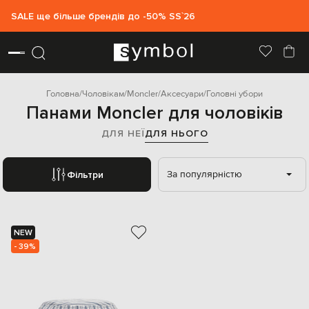
SALE ще більше брендів до -50% SS`26
Головна
Чоловікам
Moncler
Аксесуари
Головні убори
Панами Moncler для чоловіків
ДЛЯ НЕЇ
ДЛЯ НЬОГО
За популярністю
Фільтри
NEW
- 39%