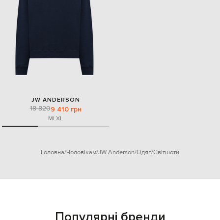
JW ANDERSON
18 820
9 410 грн
M
L
XL
Головна
Чоловікам
JW Anderson
Одяг
Світшоти
Популярні бренди