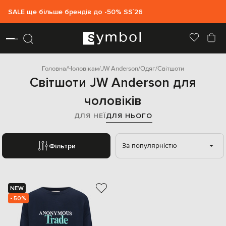
SALE ще більше брендів до -50% SS`26
Головна
Чоловікам
JW Anderson
Одяг
Світшоти
Світшоти JW Anderson для
чоловіків
ДЛЯ НЕЇ
ДЛЯ НЬОГО
За популярністю
Фільтри
NEW
- 50%