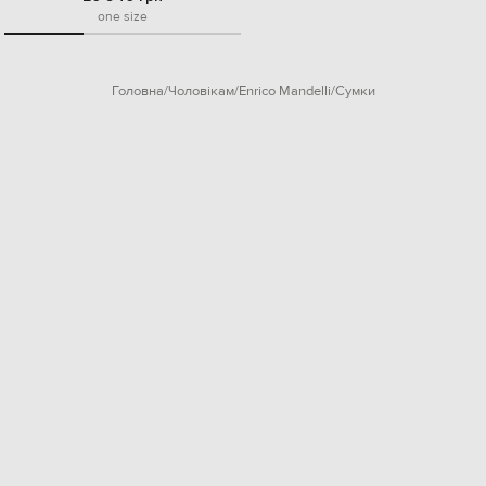
one size
Головна
Чоловікам
Enrico Mandelli
Сумки