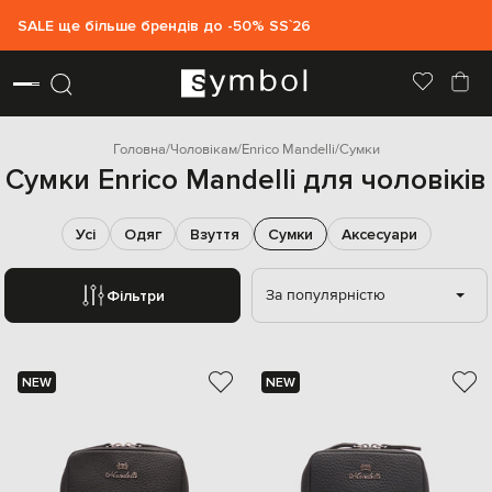
SALE ще більше брендів до -50% SS`26
Головна
Чоловікам
Enrico Mandelli
Сумки
Сумки Enrico Mandelli для чоловіків
Усі
Одяг
Взуття
Сумки
Аксесуари
За популярністю
Фільтри
NEW
NEW