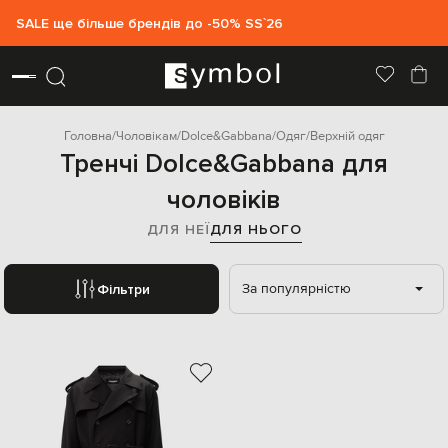
SALE ще більше брендів до -50% SS`26
Головна
Чоловікам
Dolce&Gabbana
Одяг
Верхній одяг
Тренчі Dolce&Gabbana для
чоловіків
ДЛЯ НЕЇ
ДЛЯ НЬОГО
За популярністю
Фільтри