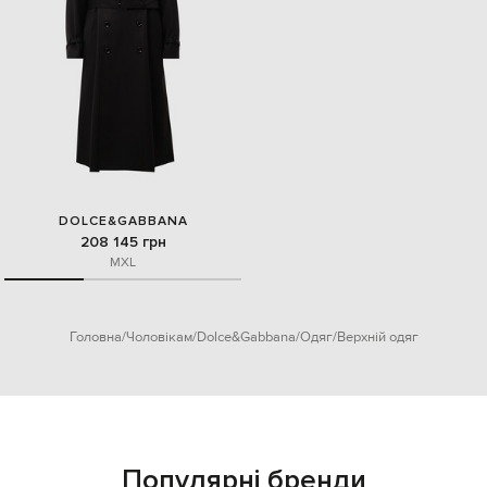
DOLCE&GABBANA
208 145 грн
M
XL
Головна
Чоловікам
Dolce&Gabbana
Одяг
Верхній одяг
Популярні бренди