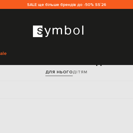
SALE ще більше брендів до -50% SS`26
Головна
Чоловікам
Dolce&Gabbana
Взуття
Черевики
ale
ики Dolce&Gabbana для чол
ДЛЯ НЬОГО
ДІТЯМ