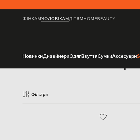
ЖІНКАМ
ЧОЛОВІКАМ
ДІТЯМ
HOME
BEAUTY
Новинки
Дизайнери
Одяг
Взуття
Сумки
Аксесуари
S
Черев
Фільтри