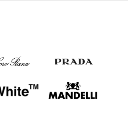
Italy
€
EUR
Latvia
€
EUR
Lithuania
€
EUR
Luxembourg
€
EUR
Netherlands
€
PLN
Poland
zł
EUR
Portugal
€
EUR
Romania
€