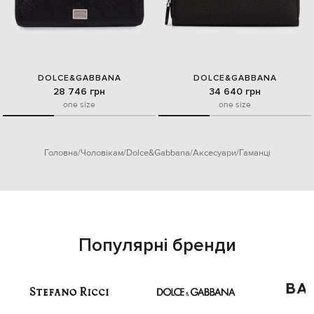
DOLCE&GABBANA
DOLCE&GABBANA
28 746 грн
34 640 грн
one size
one size
Головна
Чоловікам
Dolce&Gabbana
Аксесуари
Гаманці
Популярні бренди