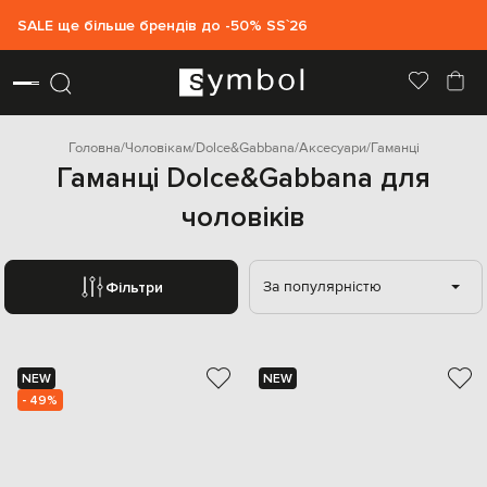
SALE ще більше брендів до -50% SS`26
Головна
Чоловікам
Dolce&Gabbana
Аксесуари
Гаманці
Гаманці Dolce&Gabbana для
чоловіків
За популярністю
Фільтри
NEW
NEW
- 49%