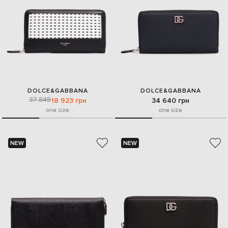
DOLCE&GABBANA
DOLCE&GABBANA
37 845
18 923 грн
34 640 грн
one size
one size
NEW
NEW