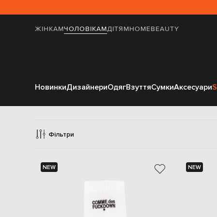
ЖІНКАМ
ЧОЛОВІКАМ
ДІТЯМ
HOME
BEAUTY
Новинки
Дизайнери
Одяг
Взуття
Сумки
Аксесуари
S
Com
Фільтри
NEW
NEW