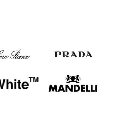
Italy
€
EUR
Latvia
€
EUR
Lithuania
€
EUR
Luxembourg
€
EUR
Netherlands
€
PLN
Poland
zł
EUR
Portugal
€
EUR
Romania
€