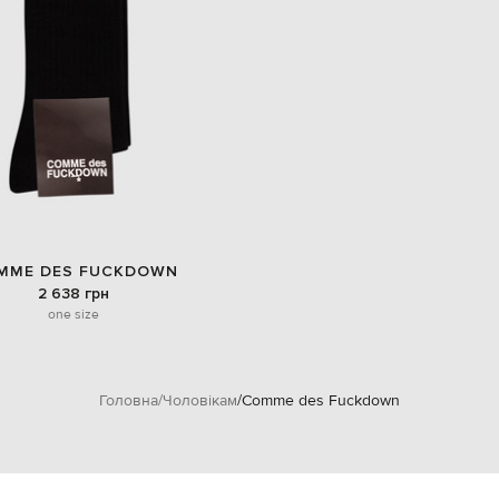
MME DES FUCKDOWN
2 638 грн
one size
Головна
Чоловікам
Comme des Fuckdown