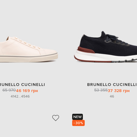
RUNELLO CUCINELLI
BRUNELLO CUCINELLI
65 970
53 355
46 169 грн
37 328 грн
41
42
...
45
46
46
NEW
- 30%