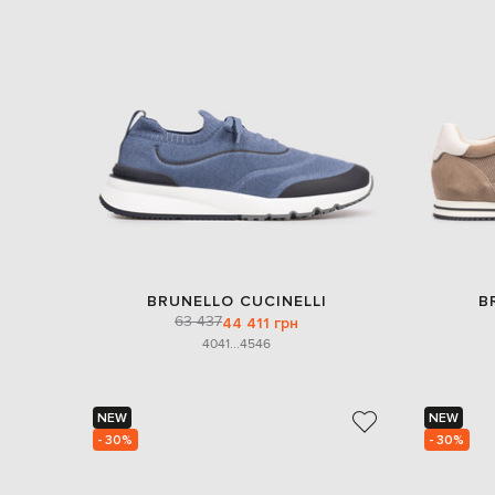
BRUNELLO CUCINELLI
B
63 437
44 411 грн
40
41
...
45
46
NEW
NEW
- 30%
- 30%