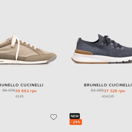
RUNELLO CUCINELLI
BRUNELLO CUCINELLI
56 974
53 355
39 862 грн
37 328 грн
42
45
40
42
45
NEW
- 29%