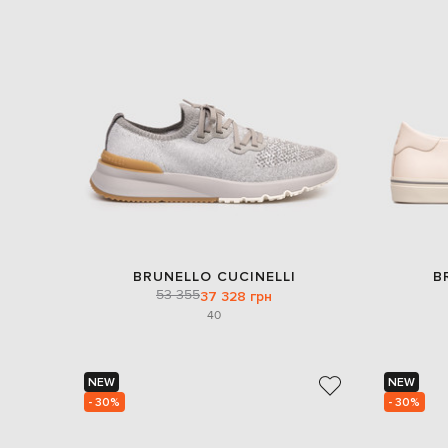
BRUNELLO CUCINELLI
B
53 355
37 328 грн
40
NEW
NEW
- 30%
- 30%