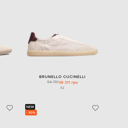
EUR
Denmark
€
EUR
Estonia
€
EUR
Finland
€
EUR
France
€
EUR
BRUNELLO CUCINELLI
Germany
54 751
38 311 грн
€
42
EUR
Greece
€
NEW
EUR
- 30%
Hungary
€
EUR