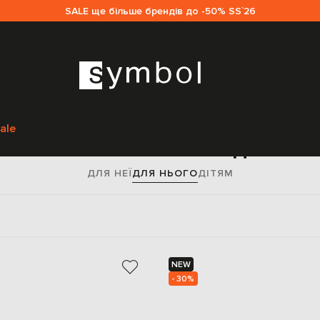
SALE ще більше брендів до -50% SS`26
Головна
Чоловікам
Brunello Cucinelli
Взуття
Кросівки
ale
ки Brunello Cucinelli для чо
ДЛЯ НЕЇ
ДЛЯ НЬОГО
ДІТЯМ
NEW
- 30%