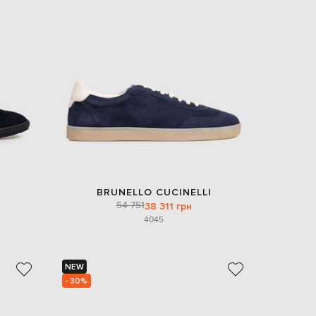
Italy
€
EUR
Latvia
€
EUR
Lithuania
€
EUR
Luxembourg
€
EUR
Netherlands
€
BRUNELLO CUCINELLI
54 751
PLN
38 311 грн
Poland
40
45
zł
EUR
Portugal
€
NEW
- 30%
EUR
Romania
€