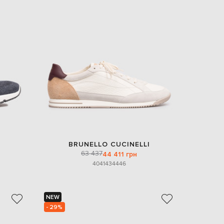
BRUNELLO CUCINELLI
63 437
44 411 грн
40
41
43
44
46
NEW
- 29%