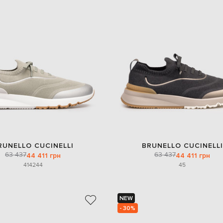
RUNELLO CUCINELLI
BRUNELLO CUCINELLI
63 437
63 437
44 411 грн
44 411 грн
41
42
44
45
NEW
- 30%