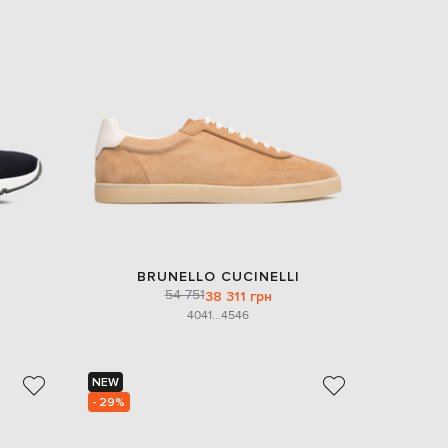
EUR
Slovakia
€
EUR
Slovenia
€
EUR
Spain
€
EUR
Sweden
€
UAH
Ukraine
BRUNELLO CUCINELLI
₴
54 751
38 311 грн
40
41
...
45
46
EUR
Other
€
NEW
- 29%