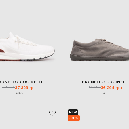
RUNELLO CUCINELLI
BRUNELLO CUCINELLI
53 355
51 856
37 328 грн
36 294 грн
41
45
45
NEW
- 30%