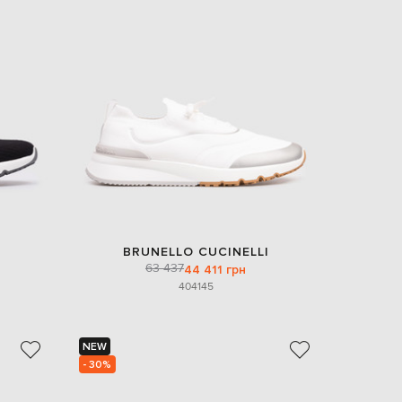
BRUNELLO CUCINELLI
63 437
44 411 грн
40
41
45
NEW
- 30%