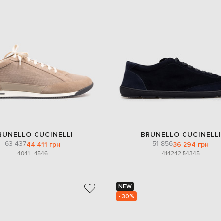
RUNELLO CUCINELLI
BRUNELLO CUCINELLI
63 437
51 856
44 411 грн
36 294 грн
40
41
...
45
46
41
42
42.5
43
45
NEW
- 30%