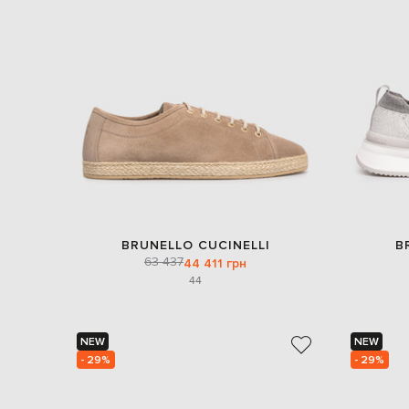
BRUNELLO CUCINELLI
B
63 437
44 411 грн
44
NEW
NEW
- 29%
- 29%