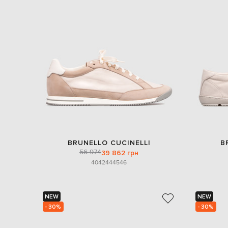
BRUNELLO CUCINELLI
B
56 974
39 862 грн
40
42
44
45
46
NEW
NEW
- 30%
- 30%