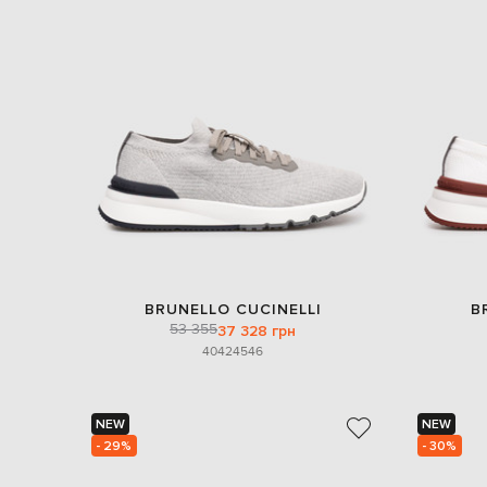
BRUNELLO CUCINELLI
B
53 355
37 328 грн
40
42
45
46
NEW
NEW
- 29%
- 30%