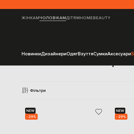
ЖІНКАМ
ЧОЛОВІКАМ
ДІТЯМ
HOME
BEAUTY
Новинки
Дизайнери
Одяг
Взуття
Сумки
Аксесуари
S
Кросів
Фільтри
NEW
NEW
- 29%
- 29%