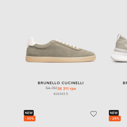
BRUNELLO CUCINELLI
B
54 751
38 311 грн
40
43
43.5
NEW
NEW
- 30%
- 29%