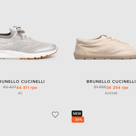
RUNELLO CUCINELLI
BRUNELLO CUCINELLI
63 437
51 856
44 411 грн
36 294 грн
40
42
43
46
NEW
- 30%