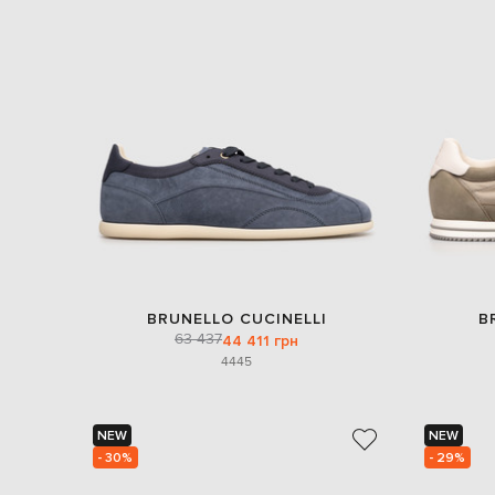
BRUNELLO CUCINELLI
B
63 437
44 411 грн
44
45
NEW
NEW
- 30%
- 29%