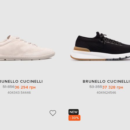
RUNELLO CUCINELLI
BRUNELLO CUCINELLI
51 856
53 355
36 294 грн
37 328 грн
40
43
43.5
44
46
40
41
42
45
46
NEW
- 30%