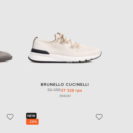
BRUNELLO CUCINELLI
53 355
37 328 грн
39
40
41
NEW
- 29%