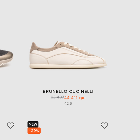
BRUNELLO CUCINELLI
63 437
44 411 грн
42.5
NEW
- 29%