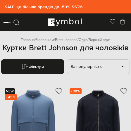
SALE ще більше брендів до -50% SS`26
Головна
Чоловікам
Brett Johnson
Одяг
Верхній одяг
Куртки Brett Johnson для чоловіків
За популярністю
Фільтри
NEW
- 39%
- 49%