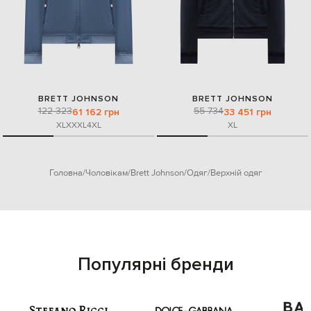
BRETT JOHNSON
BRETT JOHNSON
122 323
55 734
61 162 грн
33 451 грн
XL
XXXL
4XL
XL
Головна
Чоловікам
Brett Johnson
Одяг
Верхній одяг
Популярні бренди