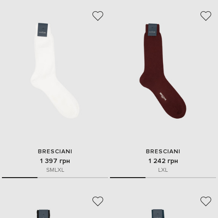
BRESCIANI
BRESCIANI
1 397 грн
1 242 грн
S
M
L
XL
L
XL