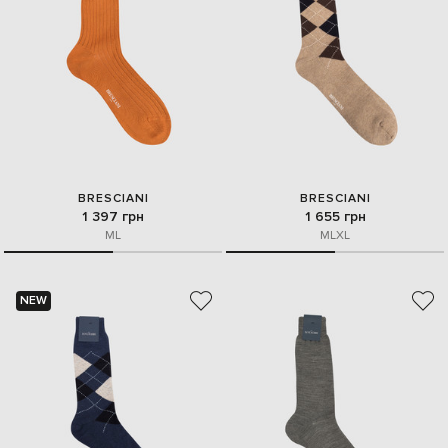
BRESCIANI
BRESCIANI
1 397 грн
1 655 грн
M
L
M
L
XL
NEW