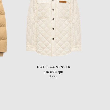
Italy
€
EUR
Latvia
€
EUR
Lithuania
€
EUR
Luxembourg
€
EUR
Netherlands
€
BOTTEGA VENETA
PLN
110 898 грн
Poland
L
XXL
zł
EUR
Portugal
€
EUR
Romania
€