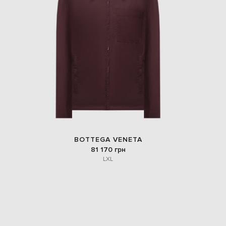
BOTTEGA VENETA
81 170 грн
L
XL