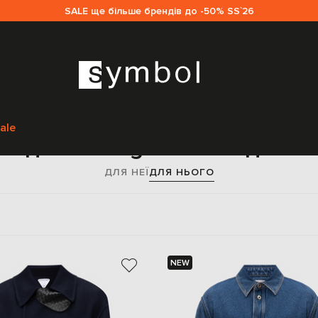
SALE ще більше брендів до -50% SS`26
Головна
Чоловікам
Bottega Veneta
Одяг
Верхній одяг
ale
й одяг Bottega Veneta для чо
ДЛЯ НЕЇ
ДЛЯ НЬОГО
NEW