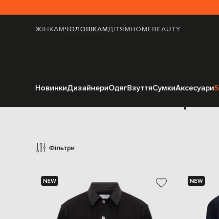
ЖІНКАМ
ЧОЛОВІКАМ
ДІТЯМ
HOME
BEAUTY
Новинки
Дизайнери
Одяг
Взуття
Сумки
Аксесуари
S
Верхні
Фільтри
NEW
NEW