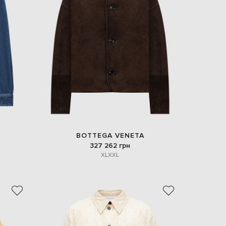
EUR
Denmark
€
EUR
Estonia
€
EUR
Finland
€
EUR
France
€
EUR
BOTTEGA VENETA
Germany
327 262 грн
€
XL
XXL
EUR
Greece
€
EUR
Hungary
€
EUR