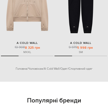
A COLD WALL
A COLD WALL
13 908
9 979
8 325 грн
5 998 грн
M
XXL
S
M
Головна
Чоловікам
A Cold Wall
Одяг
Спортивний одяг
Популярні бренди