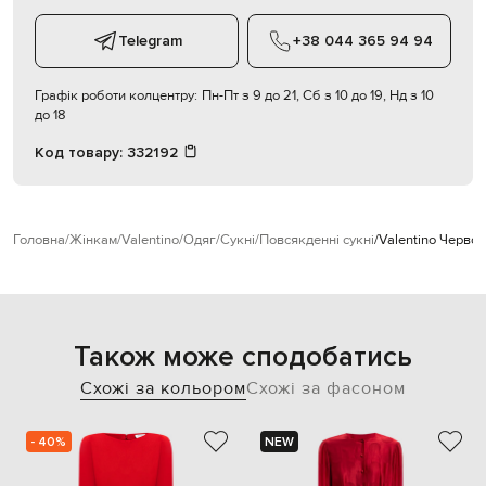
Telegram
+38 044 365 94 94
Графік роботи колцентру:
Пн-Пт з 9 до 21, Сб з 10 до 19, Нд з 10
до 18
Код товару:
332192
Головна
Жінкам
Valentino
Одяг
Сукні
Повсякденні сукні
Valentino Червон
Також може сподобатись
Схожі за кольором
Схожі за фасоном
- 40%
NEW