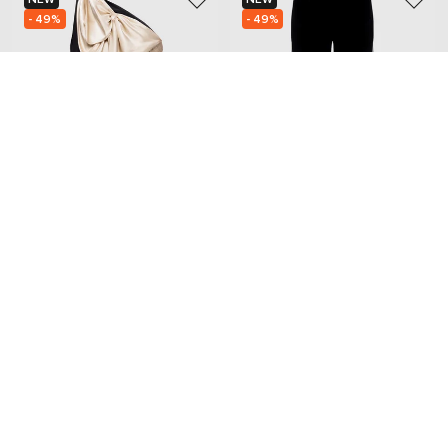
- 49%
- 49%
VALENTINO
VALENTINO
169 112
58 215
84 582 грн
29 108 грн
M
L
Додайте затишку та краси
Home
Beauty