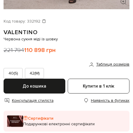
ШУКАЄТЕ НОВИЙ ОБРАЗ?
Давайте підберемо щось ще
Код товару:
332192
VALENTINO
Схожі товари
Червона сукня міді із шовку
221 794
110 898 грн
Таблиця розмірів
40(S)
42(M)
До кошика
Купити в 1 клік
Консультація стиліста
Наявність в бутиках
Сертифікати
Подарункові електронні сертифікати