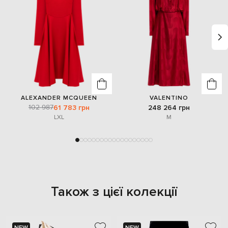
ALEXANDER MCQUEEN
VALENTINO
102 987
61 783 грн
248 264 грн
L
XL
M
Також з цієї колекції
NEW
NEW