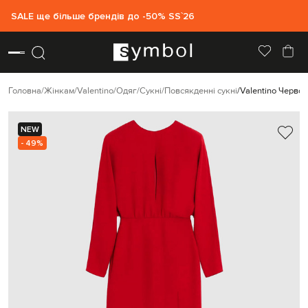
SALE ще більше брендів до -50% SS`26
Головна
Жінкам
Valentino
Одяг
Сукні
Повсякденні сукні
Valentino Червон
NEW
- 49%