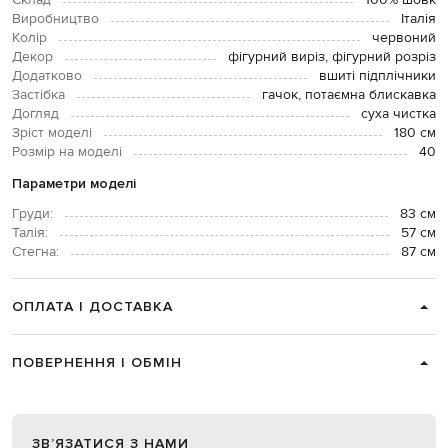
Склад
100% шовк
Виробництво
Італія
Колір
червоний
Декор
фігурний виріз, фігурний розріз
Додатково
вшиті підплічники
Застібка
гачок, потаємна блискавка
Догляд
суха чистка
Зріст моделі
180 см
Розмір на моделі
40
Параметри моделі
Груди:
83 см
Талія:
57 см
Стегна:
87 см
ОПЛАТА І ДОСТАВКА
ПОВЕРНЕННЯ І ОБМІН
ЗВʼЯЗАТИСЯ З НАМИ