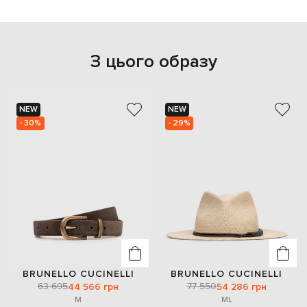
З цього образу
NEW
NEW
- 30%
- 29%
BRUNELLO CUCINELLI
BRUNELLO CUCINELLI
63 695
77 550
44 566 грн
54 286 грн
M
M
L