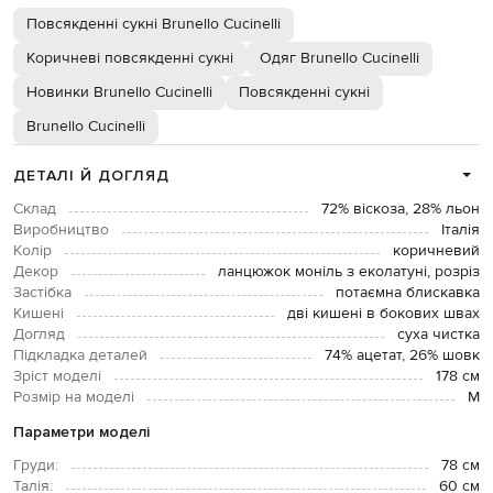
Повсякденні сукні Brunello Cucinelli
Коричневі повсякденні сукні
Одяг Brunello Cucinelli
Новинки Brunello Cucinelli
Повсякденні сукні
Brunello Cucinelli
ДЕТАЛІ Й ДОГЛЯД
Склад
72% віскоза, 28% льон
Виробництво
Італія
Колір
коричневий
Декор
ланцюжок моніль з еколатуні, розріз
Застібка
потаємна блискавка
Кишені
дві кишені в бокових швах
Догляд
суха чистка
Підкладка деталей
74% ацетат, 26% шовк
Зріст моделі
178 см
Розмір на моделі
М
Параметри моделі
Груди:
78 см
Талія:
60 см