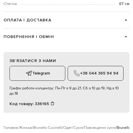
Стегна:
87 см
ОПЛАТА І ДОСТАВКА
ПОВЕРНЕННЯ І ОБМІН
ЗВʼЯЗАТИСЯ З НАМИ
Telegram
+38 044 365 94 94
Графік роботи колцентру:
Пн-Пт з 9 до 21, Сб з 10 до 19, Нд з 10
до 18
Код товару:
336165
Головна
Жінкам
Brunello Cucinelli
Одяг
Сукні
Повсякденні сукні
Brunello 