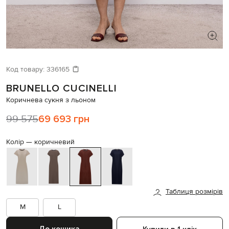
ШУКАЄТЕ НОВИЙ ОБРАЗ?
Давайте підберемо щось ще
Код товару:
336165
BRUNELLO CUCINELLI
Схожі товари
Коричнева сукня з льоном
99 575
69 693 грн
Колір —
коричневий
Таблиця розмірів
M
L