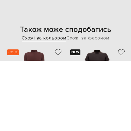
Також може сподобатись
Схожі за кольором
Схожі за фасоном
- 39%
NEW
JIL SANDER
PESERICO
69 951
41 981 грн
40 534 грн