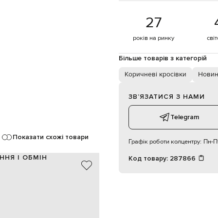
27
років на ринку
сві
Більше товарів з категорій
Коричневі кросівки
Новин
ЗВʼЯЗАТИСЯ З НАМИ
Telegram
Показати схожі товари
Графік роботи колцентру:
Пн-Пт
ННЯ І ОБМІН
Код товару:
287866
шкіра / замша
Португалія
коричневий, білий
3,5 см
фактурний логотип, перфорація