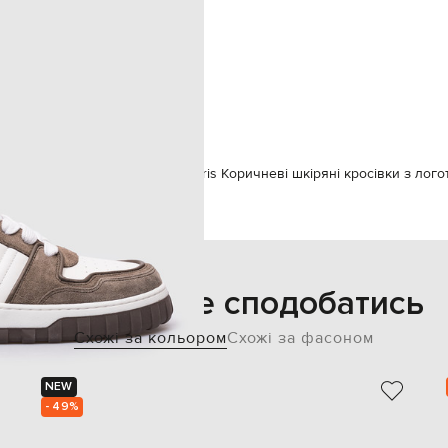
шнурівка
43
спеціалізована чистка
шкіра
гума
шкіра
mi Paris
Взуття
Кросівки
Ami Paris Коричневі шкіряні кросівки з лог
Також може сподобатись
Схожі за кольором
Схожі за фасоном
NEW
- 49%