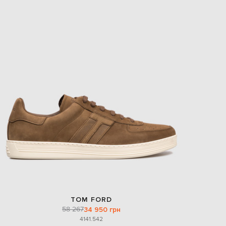
EUR
Slovakia
€
EUR
Slovenia
€
EUR
Spain
€
EUR
Sweden
€
UAH
Ukraine
₴
EUR
Other
€
TOM FORD
58 267
34 950 грн
41
41.5
42