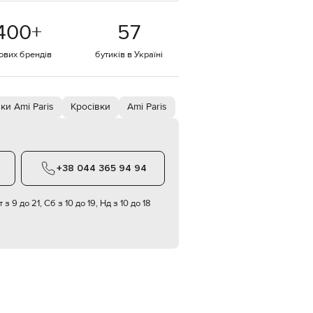
EUR
400
+
57
Denmark
€
тових брендів
бутиків в Україні
EUR
Estonia
€
EUR
ки Ami Paris
Кросівки
Ami Paris
Finland
€
EUR
France
€
+38 044 365 94 94
EUR
Germany
€
 з 9 до 21, Сб з 10 до 19, Нд з 10 до 18
EUR
Greece
€
EUR
Hungary
€
EUR