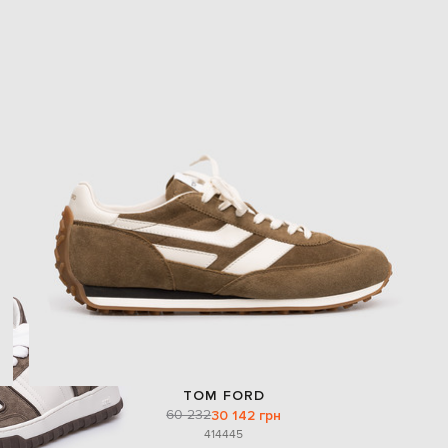
TOM FORD
60 232
30 142 грн
41
44
45