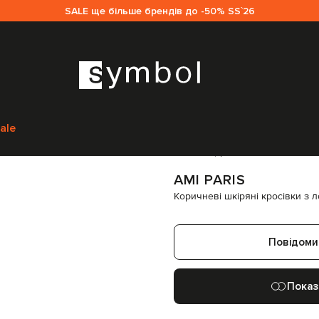
SALE ще більше брендів до -50% SS`26
mi Paris
Взуття
Кросівки
Ami Paris Коричневі шкіряні кросівки з лог
ale
Код товару:
287866
AMI PARIS
Коричневі шкіряні кросівки з 
Повідоми
Показ