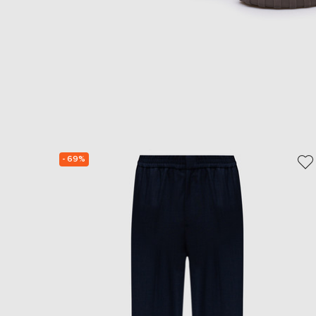
- 69%