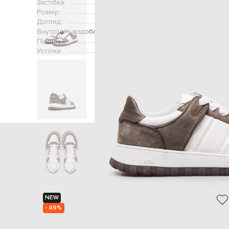
Застібка:
Розмір:
Догляд:
Внутрішнє оздоблення:
Підошва:
Устілка:
Головна
Чоловікам
A
NEW
- 49%