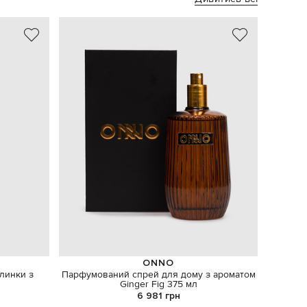
ONNO
ялинки з
Парфумований спрей для дому з ароматом
Блак
Ginger Fig 375 мл
6 981 грн