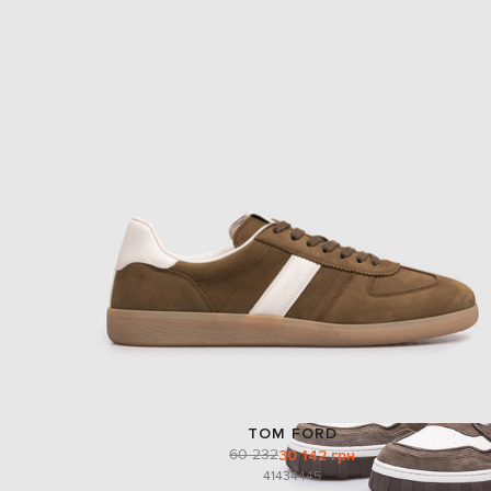
TOM FORD
60 232
30 142 грн
41
43
44
45