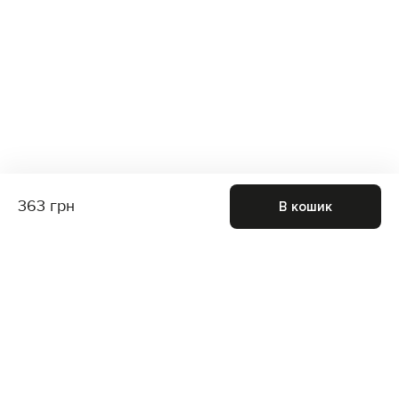
363 грн
В кошик
Приєднуйтесь до нас і отримайте доступ до