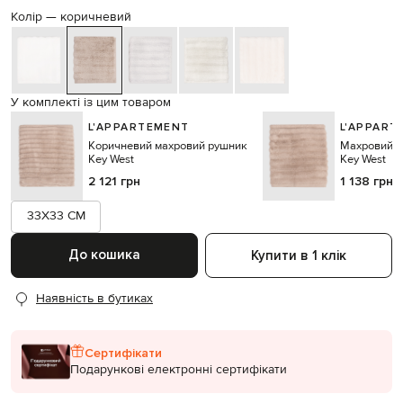
Колір —
коричневий
У комплекті із цим товаром
L'APPARTEMENT
L'APPART
Коричневий махровий рушник
Махровий к
Key West
Key West
2 121 грн
1 138 грн
33X33 CM
До кошика
Купити в 1 клік
Наявність в бутиках
Сертифікати
Подарункові електронні сертифікати