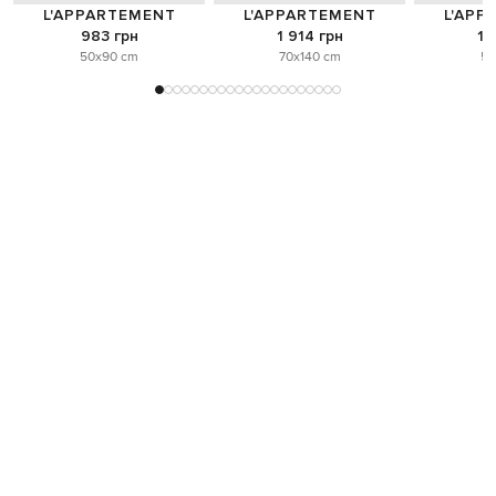
L'APPARTEMENT
L'APPARTEMENT
L'APP
983 грн
1 914 грн
1 
50x90 cm
70x140 cm
50