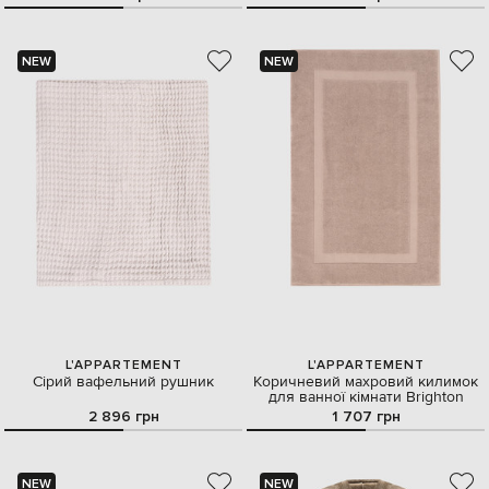
NEW
NEW
L'APPARTEMENT
L'APPARTEMENT
Сірий вафельний рушник
Коричневий махровий килимок
для ванної кімнати Brighton
2 896 грн
1 707 грн
NEW
NEW