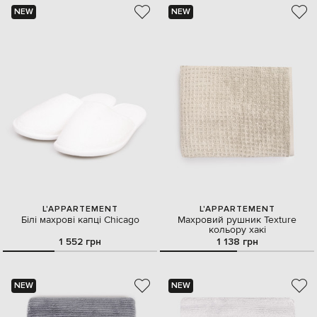
NEW
NEW
L'APPARTEMENT
L'APPARTEMENT
Білі махрові капці Chicago
Махровий рушник Texture
кольору хакі
1 552 грн
1 138 грн
NEW
NEW