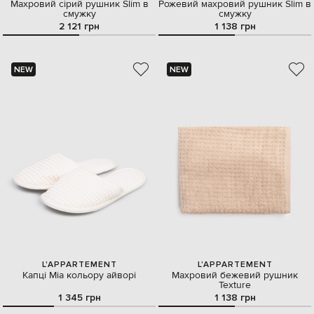
Махровий сірий рушник Slim в
Рожевий махровий рушник Slim в
смужку
смужку
2 121 грн
1 138 грн
NEW
NEW
L'APPARTEMENT
L'APPARTEMENT
Капці Mia кольору айворі
Махровий бежевий рушник
Texture
1 345 грн
1 138 грн