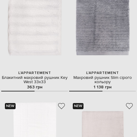
L'APPARTEMENT
L'APPARTEMENT
Блакитний махровий рушник Key
Махровий рушник Slim сірого
West 33х33
кольору
363 грн
1 138 грн
NEW
NEW