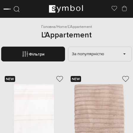
Головна
Home
L'Appartement
L'Appartement
За популярністю
Фільтри
NEW
NEW