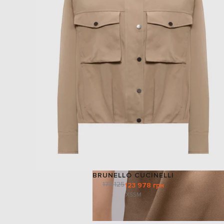
BRUNELLO CUCINELLI
177 125
123 978 грн
XS
S
M