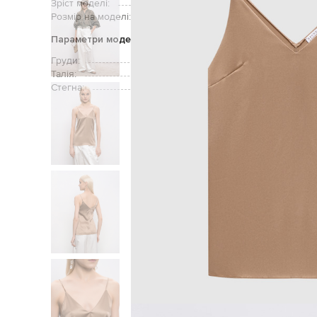
Зріст моделі:
Розмір на моделі:
Параметри моделі
Груди:
Талія:
Стегна: