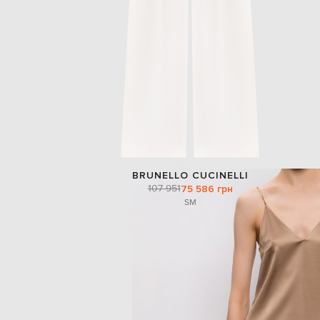
BRUNELLO CUCINELLI
107 951
75 586 грн
S
M