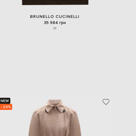
BRUNELLO CUCINELLI
35 984 грн
M
NEW
NEW
- 29%
- 30%