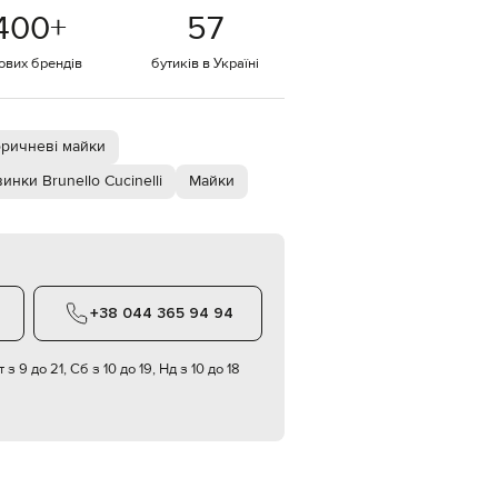
Italy
400
+
57
€
EUR
тових брендів
бутиків в Україні
Latvia
€
EUR
Lithuania
ричневі майки
€
инки Brunello Cucinelli
Майки
EUR
Luxembourg
€
EUR
Netherlands
€
+38 044 365 94 94
PLN
Poland
zł
 з 9 до 21, Сб з 10 до 19, Нд з 10 до 18
EUR
Portugal
€
EUR
Romania
€