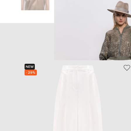
Головна
Жінкам
NEW
- 29%