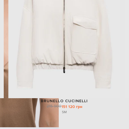
BRUNELLO CUCINELLI
215 900
151 120 грн
S
M