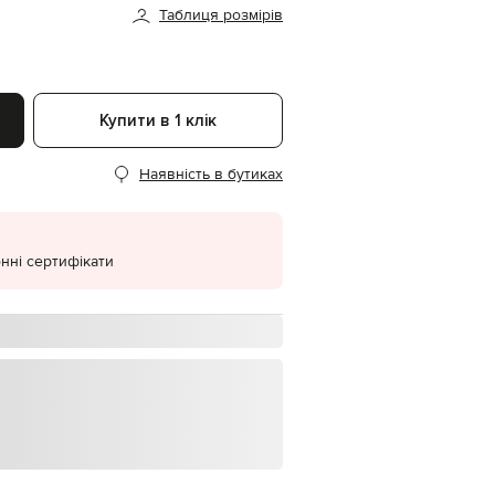
Таблиця розмірів
EUR
Denmark
€
EUR
Estonia
Купити в 1 клік
€
EUR
Наявність в бутиках
Finland
€
EUR
France
€
нні сертифікати
EUR
Germany
€
EUR
Greece
€
EUR
Hungary
€
EUR