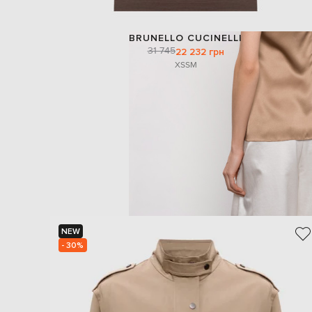
BRUNELLO CUCINELLI
31 745
22 232 грн
XS
S
M
NEW
- 30%