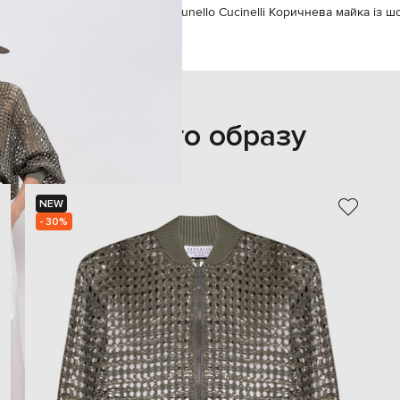
Brunello Cucinelli
Одяг
Майки
Brunello Cucinelli Коричнева майка із ш
З цього образу
NEW
- 30%