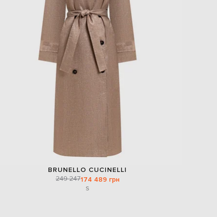
BRUNELLO CUCINELLI
249 247
174 489 грн
S