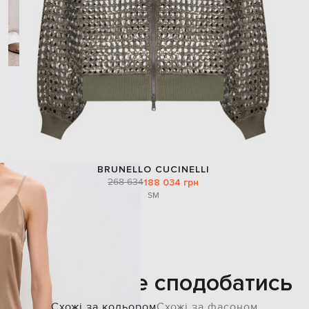
BRUNELLO CUCINELLI
268 634
188 034 грн
S
M
Також може сподобатись
Схожі за кольором
Схожі за фасоном