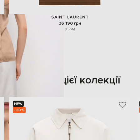
SAINT LAURENT
36 190 грн
XS
S
M
Також з цієї колекції
NEW
- 30%