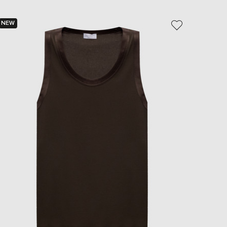
NEW
NEW
- 29%