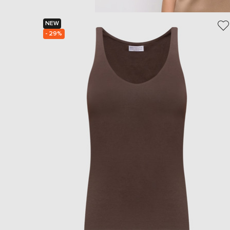
NEW
- 29%