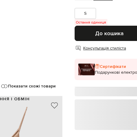
S
Остання одиниця
До кошика
Консультація стиліста
Сертифікати
Подарункові електро
Показати схожі товари
ННЯ І ОБМІН
96% шовк, 4% еластан
Італія
коричневий
блискуча текстура
ручне прання, суха чистка