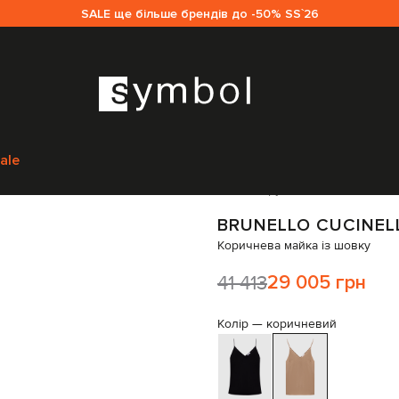
SALE ще більше брендів до -50% SS`26
Brunello Cucinelli
Одяг
Майки
Brunello Cucinelli Коричнева майка із ш
ale
Код товару:
333152
BRUNELLO CUCINEL
Коричнева майка із шовку
41 413
29 005 грн
Колір —
коричневий