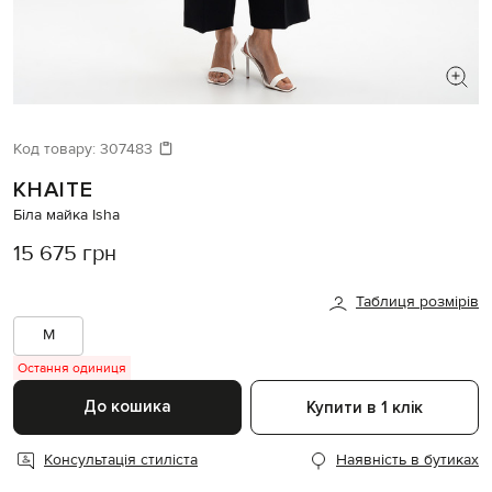
ШУКАЄТЕ НОВИЙ ОБРАЗ?
Давайте підберемо щось ще
Код товару:
307483
KHAITE
Схожі товари
Біла майка Isha
15 675 грн
Таблиця розмірів
M
Остання одиниця
До кошика
Купити в 1 клік
Консультація стиліста
Наявність в бутиках