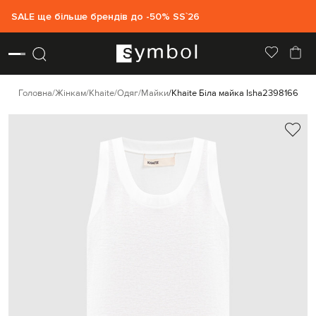
SALE ще більше брендів до -50% SS`26
Головна
Жінкам
Khaite
Одяг
Майки
Khaite Біла майка Isha
2398166