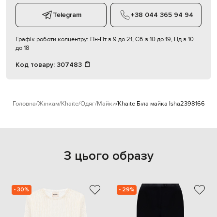
Telegram
+38 044 365 94 94
Графік роботи колцентру:
Пн-Пт з 9 до 21, Сб з 10 до 19, Нд з 10
до 18
Код товару:
307483
Головна
Жінкам
Khaite
Одяг
Майки
Khaite Біла майка Isha
2398166
З цього образу
- 30%
- 29%