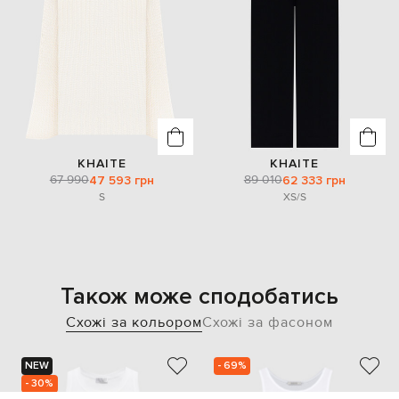
KHAITE
KHAITE
67 990
89 010
47 593 грн
62 333 грн
S
XS/S
Також може сподобатись
Схожі за кольором
Схожі за фасоном
NEW
- 69%
- 30%