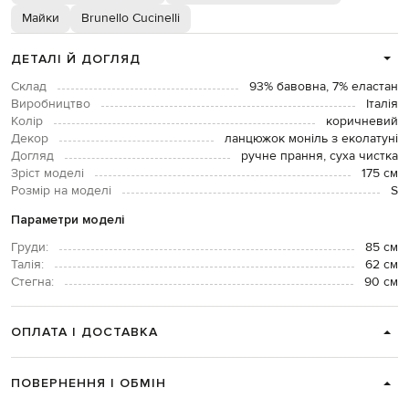
Майки
Brunello Cucinelli
ДЕТАЛІ Й ДОГЛЯД
Склад
93% бавовна, 7% еластан
Виробництво
Італія
Колір
коричневий
Декор
ланцюжок моніль з еколатуні
Догляд
ручне прання, суха чистка
Зріст моделі
175 см
Розмір на моделі
S
Параметри моделі
Груди:
85 см
Талія:
62 см
Стегна:
90 см
ОПЛАТА І ДОСТАВКА
ПОВЕРНЕННЯ І ОБМІН