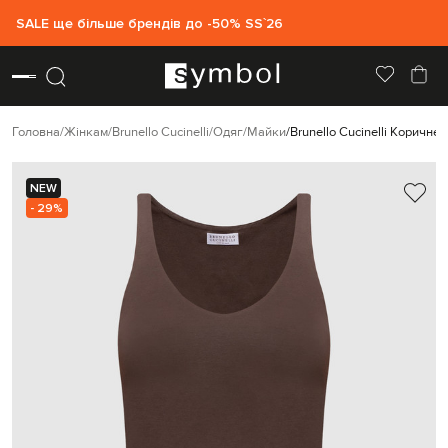
SALE ще більше брендів до -50% SS`26
Головна
Жінкам
Brunello Cucinelli
Одяг
Майки
Brunello Cucinelli Коричн
NEW
- 29%