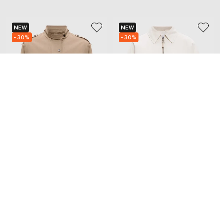
NEW
NEW
- 30%
- 30%
BRUNELLO CUCINELLI
BRUNELLO CUCINELLI
177 125
215 900
123 978 грн
151 120 грн
XS
S
M
S
M