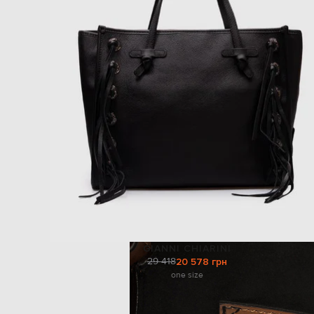
GIANNI CHIARINI
29 418
20 578 грн
one size