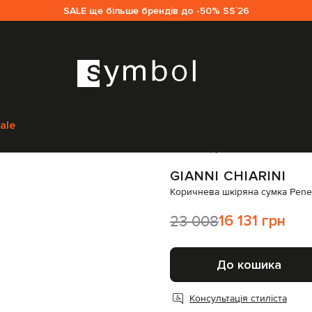
SALE ще більше брендів до -50% SS`26
ки через плече
Gianni Chiarini Коричнева шкіряна сумка Penelope 
ale
Код товару:
311150
GIANNI CHIARINI
Коричнева шкіряна сумка Pene
23 008
16 131 грн
До кошика
Консультація стиліста