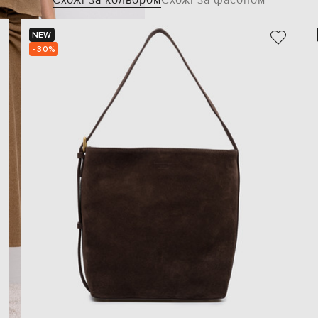
Схожі за кольором
Схожі за фасоном
NEW
- 30%