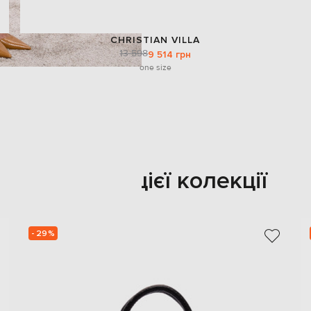
CHRISTIAN VILLA
13 598
9 514 грн
one size
Також з цієї колекції
- 29%