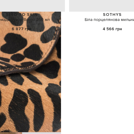
SEED TO SKIN
SOTHYS
мадифузор Borgo 250 мл
Біла порцелянова мильн
6 877 грн
4 566 грн