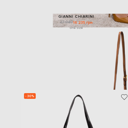
GIANNI CHIARINI
27 040
16 235 грн
one size
- 30%