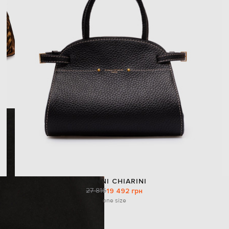
GIANNI CHIARINI
27 816
19 492 грн
one size