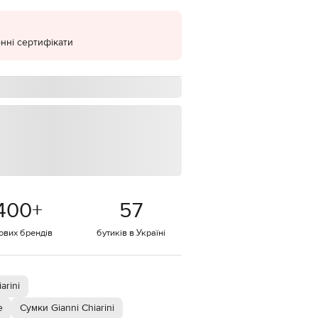
EUR
Denmark
€
нні сертифікати
EUR
Estonia
€
EUR
Finland
€
EUR
France
€
EUR
Germany
400
+
57
€
EUR
тових брендів
бутиків в Україні
Greece
€
EUR
Hungary
arini
€
е
Сумки Gianni Chiarini
EUR