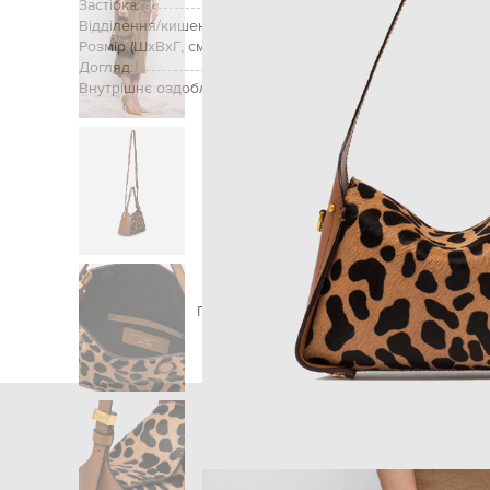
Застібка:
Відділення/кишені (внутрішні):
Розмір (ШхВхГ, см):
Догляд:
Внутрішнє оздоблення:
Головна
Жінкам
Gianni Chiarini
Сумки
Сум