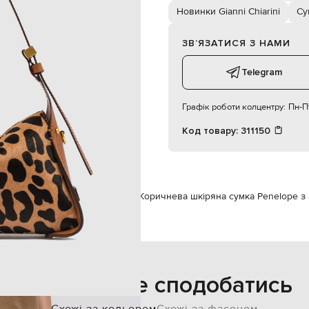
магнітні пластини
Новинки Gianni Chiarini
Су
одне відділення, кишеня
21х13х8,5 см
спеціалізована чистка
ЗВʼЯЗАТИСЯ З НАМИ
інші матеріали
Telegram
Графік роботи колцентру:
Пн-Пт
Код товару:
311150
ки через плече
Gianni Chiarini Коричнева шкіряна сумка Penelope 
Також може сподобатись