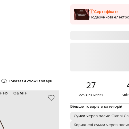
Сертифікати
Подарункові електро
Показати схожі товари
27
ННЯ І ОБМІН
років на ринку
сві
шкіра / шкіра з ворсом
Більше товарів з категорій
Італія
коричневий, бежевий, чорний
Сумки через плече Gianni Chi
логотипа, гравіювання логотипа
8 см, знімна регульована ручка
Коричневі сумки через плеч