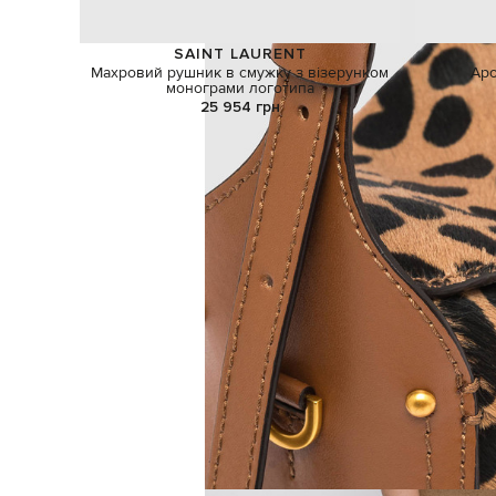
SAINT LAURENT
Махровий рушник в смужку з візерунком
Аро
монограми логотипа
25 954 грн