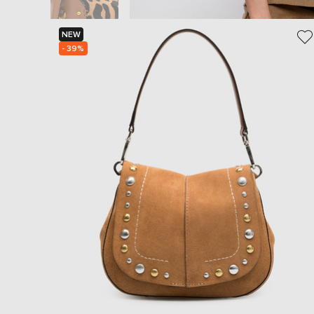
NEW
- 39%