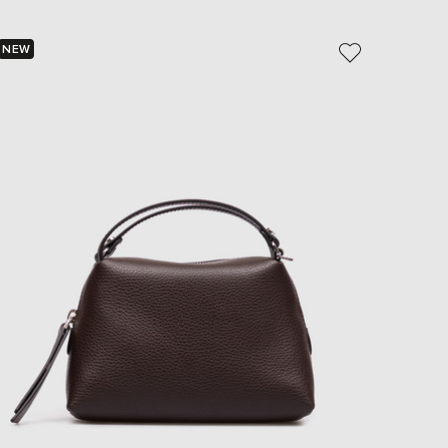
EUR
Slovakia
€
NEW
NEW
EUR
Slovenia
€
EUR
Spain
€
EUR
Sweden
€
UAH
Ukraine
₴
EUR
Other
€