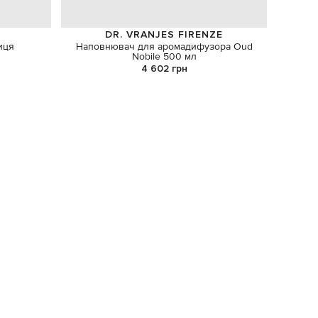
DR. VRANJES FIRENZE
иця
Наповнювач для аромадифузора Oud
Nobile 500 мл
4 602 грн