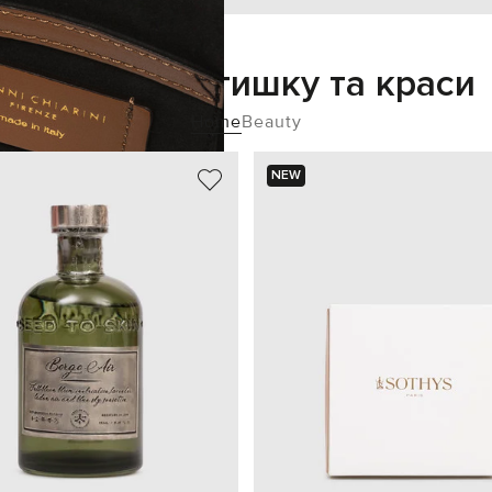
Додайте затишку та краси
Home
Beauty
NEW