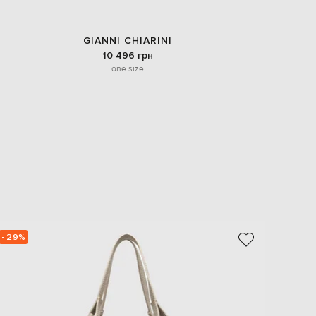
GIANNI CHIARINI
10 496 грн
one size
- 29%
- 30%