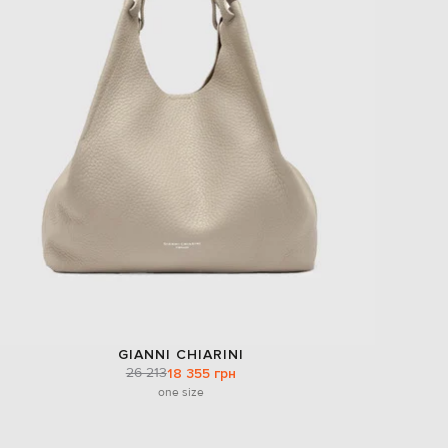
GIANNI CHIARINI
26 213
18 355 грн
one size