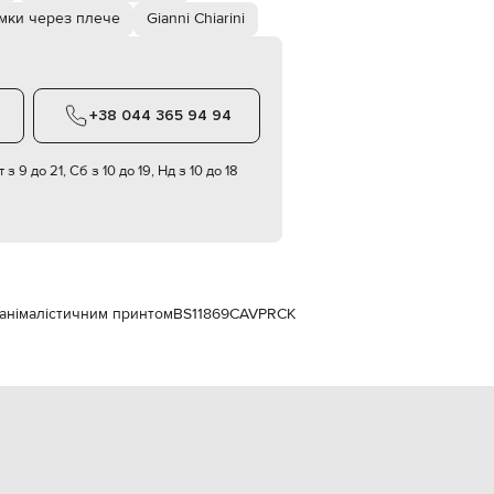
Italy
мки через плече
Gianni Chiarini
€
EUR
Latvia
€
+38 044 365 94 94
EUR
Lithuania
€
 з 9 до 21, Сб з 10 до 19, Нд з 10 до 18
EUR
Luxembourg
€
EUR
Netherlands
€
з анімалістичним принтом
BS11869CAVPRCK
PLN
Poland
zł
EUR
Portugal
€
EUR
Romania
€