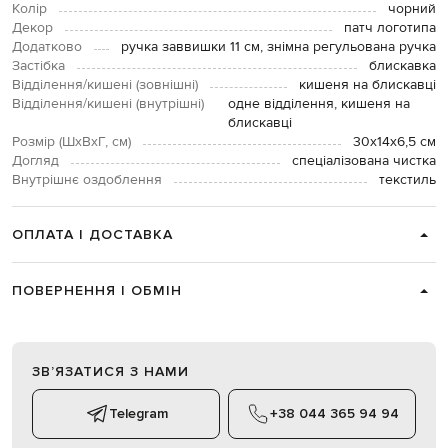
Колір
чорний
Декор
патч логотипа
Додатково
ручка заввишки 11 см, знімна регульована ручка
Застібка
блискавка
Відділення/кишені (зовнішні)
кишеня на блискавці
Відділення/кишені (внутрішні)
одне відділення, кишеня на
блискавці
Розмір (ШхВхГ, см)
30х14х6,5 см
Догляд
спеціалізована чистка
Внутрішнє оздоблення
текстиль
ОПЛАТА І ДОСТАВКА
ПОВЕРНЕННЯ І ОБМІН
ЗВʼЯЗАТИСЯ З НАМИ
Telegram
+38 044 365 94 94