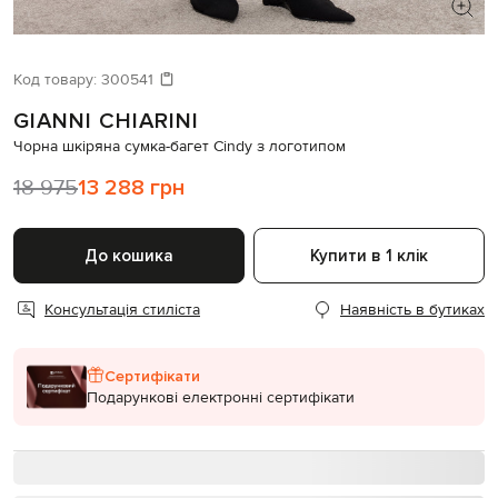
ШУКАЄТЕ НОВИЙ ОБРАЗ?
Давайте підберемо щось ще
Код товару:
300541
GIANNI CHIARINI
Схожі товари
Чорна шкіряна сумка-багет Cindy з логотипом
18 975
13 288 грн
До кошика
Купити в 1 клік
Консультація стиліста
Наявність в бутиках
Сертифікати
Подарункові електронні сертифікати