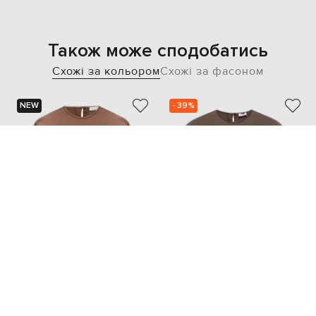
Також може сподобатись
Схожі за кольором
Схожі за фасоном
NEW
- 39%
BRUNELLO CUCINELLI
BRUNELLO CUCINELLI
52 011
58 164 грн
31 228 грн
XS
S
M
L
XL
S