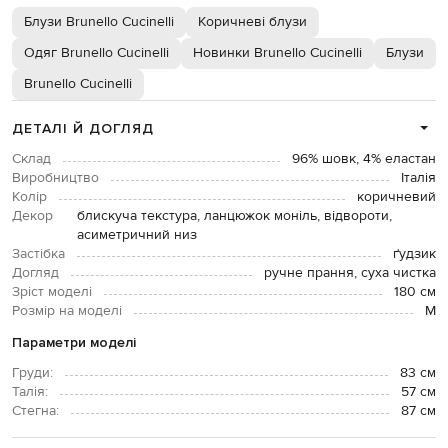
Блузи Brunello Cucinelli
Коричневі блузи
Одяг Brunello Cucinelli
Новинки Brunello Cucinelli
Блузи
Brunello Cucinelli
ДЕТАЛІ Й ДОГЛЯД
Склад
96% шовк, 4% еластан
Виробництво
Італія
Колір
коричневий
Декор
блискуча текстура, ланцюжок моніль, відвороти,
асиметричний низ
Застібка
ґудзик
Догляд
ручне прання, суха чистка
Зріст моделі
180 см
Розмір на моделі
M
Параметри моделі
Груди:
83 см
Талія:
57 см
Стегна:
87 см