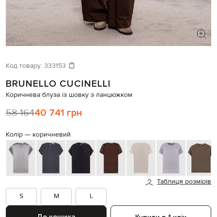
ШУКАЄТЕ НОВИЙ ОБРАЗ?
Давайте підберемо щось ще
Код товару:
333153
BRUNELLO CUCINELLI
Схожі товари
Коричнева блуза із шовку з ланцюжком
58 164
40 741 грн
Колір —
коричневий
Таблиця розмірів
S
M
L