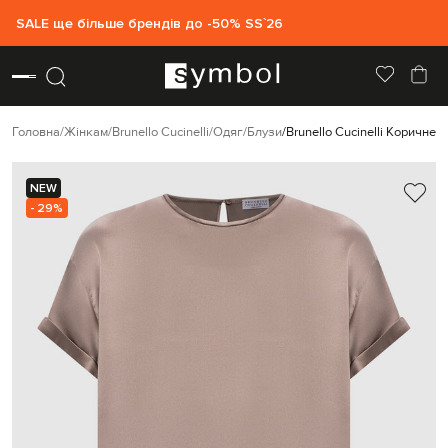
SALE ще більше брендів до -50% SS`26
Головна
Жінкам
Brunello Cucinelli
Одяг
Блузи
Brunello Cucinelli Коричне
NEW
- 29%