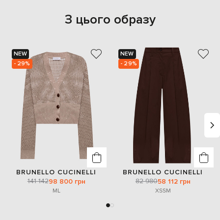
З цього образу
NEW
NEW
- 29%
- 29%
BRUNELLO CUCINELLI
BRUNELLO CUCINELLI
141 142
82 980
98 800 грн
58 112 грн
M
L
XS
S
M