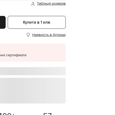
Таблиця розмірів
EUR
Denmark
€
Купити в 1 клік
EUR
Estonia
€
Наявність в бутиках
EUR
Finland
€
EUR
нні сертифікати
France
€
EUR
Germany
€
EUR
Greece
€
EUR
Hungary
€
EUR