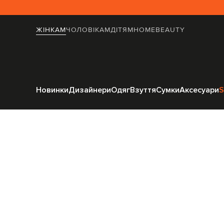
ЖІНКАМ
ЧОЛОВІКАМ
ДІТЯМ
HOME
BEAUTY
Головна
Жінка
Новинки
Дизайнери
Одяг
Взуття
Сумки
Аксесуари
S