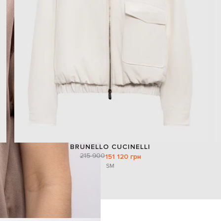
BRUNELLO CUCINELLI
215 900
151 120 грн
S
M