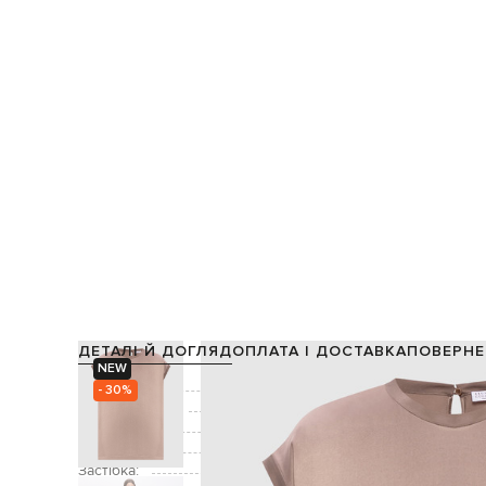
ДЕТАЛІ Й ДОГЛЯД
ОПЛАТА І ДОСТАВКА
ПОВЕРНЕ
NEW
Склад:
- 30%
Виробництво:
Колір:
Декор:
ланцюжок моніль 
Застібка: