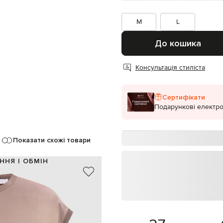
M
L
До кошика
Консультація стиліста
Сертифікати
Подарункові електро
Показати схожі товари
ННЯ І ОБМІН
96% шовк, 4% еластан
Італія
бежевий
з еколатуні, блискуча текстура
ґудзик