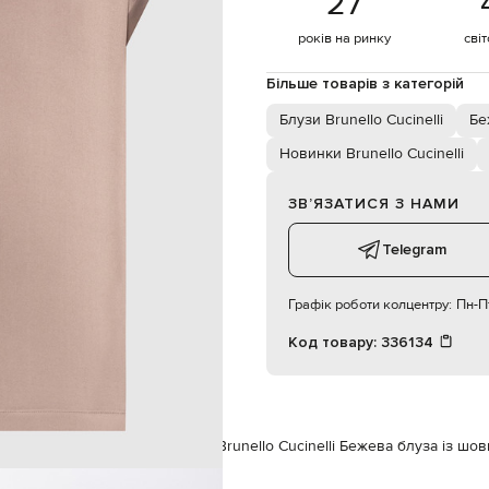
27
ручне прання, суха чистка
175 см
років на ринку
сві
L
Більше товарів з категорій
85 см
Блузи Brunello Cucinelli
Бе
62 см
Новинки Brunello Cucinelli
90 см
ЗВʼЯЗАТИСЯ З НАМИ
Telegram
Графік роботи колцентру:
Пн-Пт
Код товару:
336134
м
Brunello Cucinelli
Одяг
Блузи
Brunello Cucinelli Бежева блуза із шов