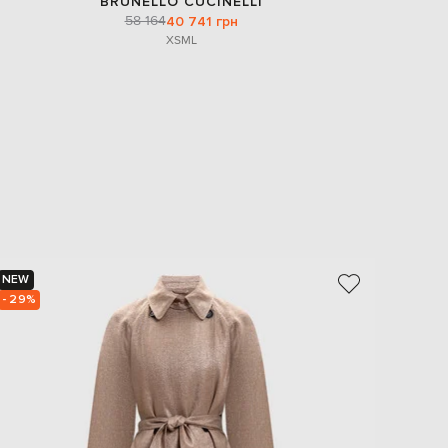
BRUNELLO CUCINELLI
58 164
40 741 грн
XS
M
L
NEW
NEW
- 29%
- 30%