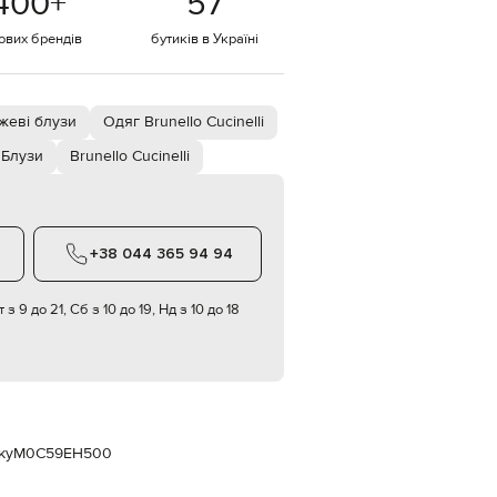
400
+
57
Italy
€
тових брендів
бутиків в Україні
EUR
Latvia
€
жеві блузи
Одяг Brunello Cucinelli
EUR
Lithuania
€
Блузи
Brunello Cucinelli
EUR
Luxembourg
€
+38 044 365 94 94
EUR
Netherlands
€
 з 9 до 21, Сб з 10 до 19, Нд з 10 до 18
PLN
Poland
zł
EUR
Portugal
€
ку
M0C59EH500
EUR
Romania
€