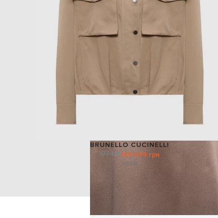
BRUNELLO CUCINELLI
177 125
123 978 грн
XS
S
M