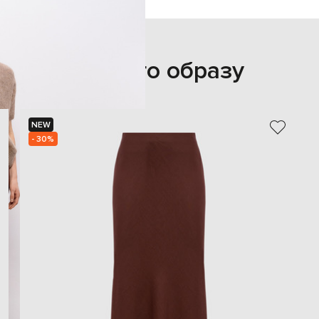
З цього образу
NEW
- 30%