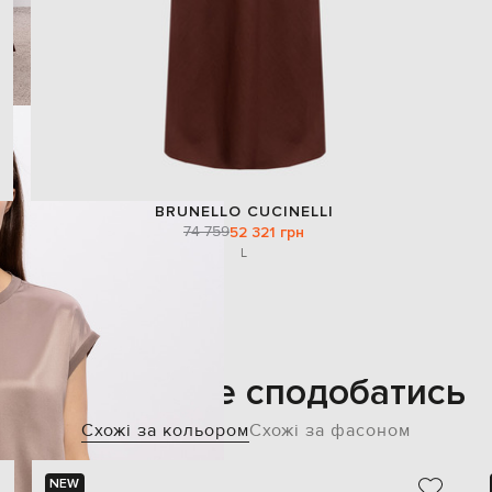
BRUNELLO CUCINELLI
74 759
52 321 грн
L
Також може сподобатись
Схожі за кольором
Схожі за фасоном
NEW