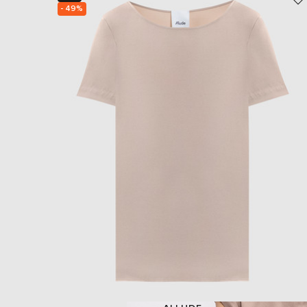
- 49%