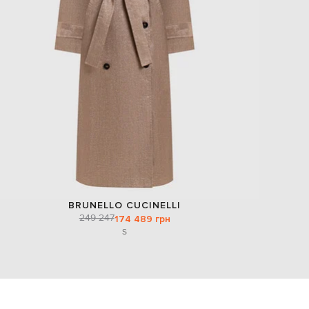
BRUNELLO CUCINELLI
249 247
174 489 грн
S