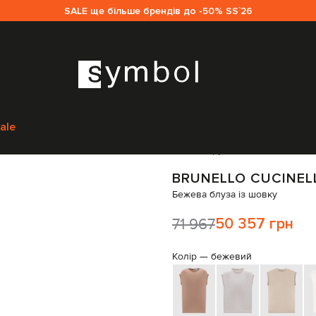
SALE ще більше брендів до -50% SS`26
м
Brunello Cucinelli
Одяг
Блузи
Brunello Cucinelli Бежева блуза із шов
ale
Код товару:
336134
BRUNELLO CUCINEL
Бежева блуза із шовку
71 967
50 357 грн
Колір —
бежевий