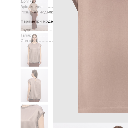
Догляд:
Зріст моделі:
Розмір на моделі:
Параметри моделі
Груди:
Талія:
Стегна:
Головна
Жінка