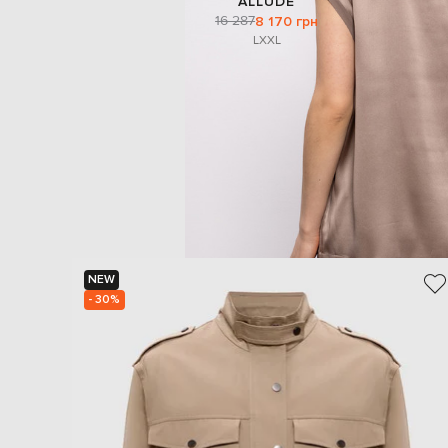
ALLUDE
16 287
8 170 грн
L
XXL
NEW
- 30%