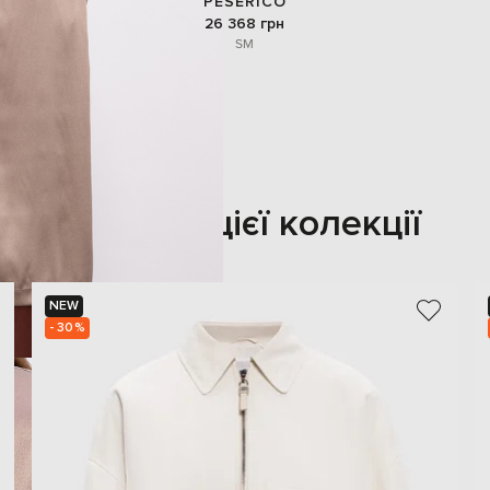
PESERICO
26 368 грн
S
M
Також з цієї колекції
NEW
- 30%