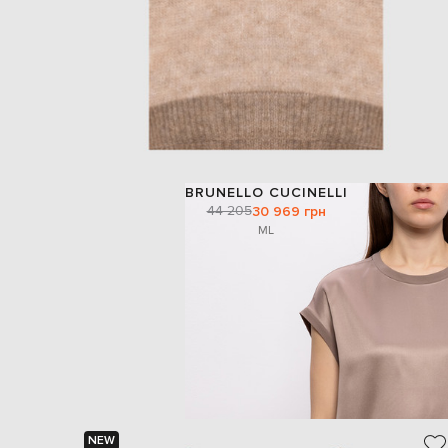
BRUNELLO CUCINELLI
44 205
30 969 грн
M
L
NEW