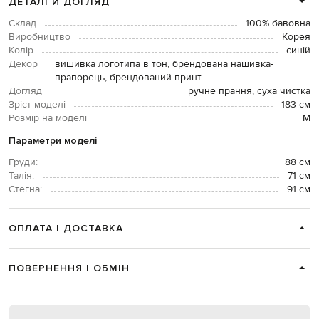
ДЕТАЛІ Й ДОГЛЯД
Склад
100% бавовна
Виробництво
Корея
Колір
синій
Декор
вишивка логотипа в тон, брендована нашивка-
прапорець, брендований принт
Догляд
ручне прання, суха чистка
Зріст моделі
183 см
Розмір на моделі
М
Параметри моделі
Груди:
88 см
Талія:
71 см
Стегна:
91 см
ОПЛАТА І ДОСТАВКА
ПОВЕРНЕННЯ І ОБМІН