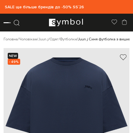
SALE ще більше брендів до -50% SS`26
Головна
Чоловікам
Juun.j
Одяг
Футболки
Juun.j Синя футболка з вишив
NEW
- 49%