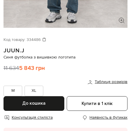
ШУКАЄТЕ НОВИЙ ОБРАЗ?
Давайте підберемо щось ще
Код товару:
334486
JUUN.J
Схожі товари
Синя футболка з вишивкою логотипа
11 634
5 843 грн
Таблиця розмірів
M
XL
До кошика
Купити в 1 клік
Консультація стиліста
Наявність в бутиках