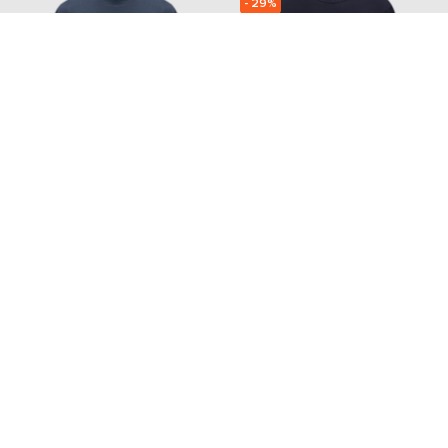
- 29%
JUUN.J
C.P. COMPANY
15 925
7 601
9 566 грн
5 326 грн
L
M
Також з цієї колекції