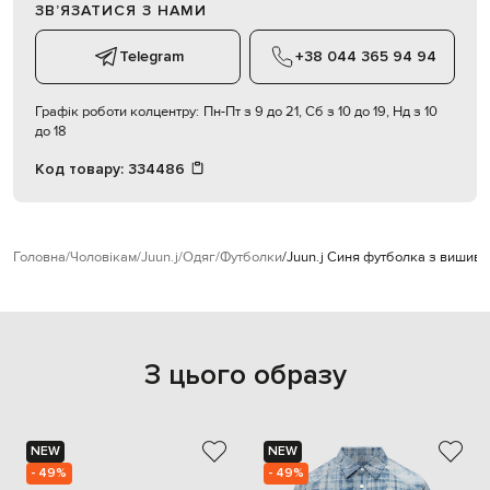
ЗВʼЯЗАТИСЯ З НАМИ
Telegram
+38 044 365 94 94
Графік роботи колцентру:
Пн-Пт з 9 до 21, Сб з 10 до 19, Нд з 10
до 18
Код товару:
334486
Головна
Чоловікам
Juun.j
Одяг
Футболки
Juun.j Синя футболка з вишив
З цього образу
NEW
NEW
- 49%
- 49%