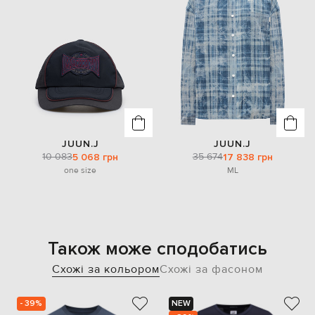
JUUN.J
JUUN.J
10 083
35 674
5 068 грн
17 838 грн
one size
M
L
Також може сподобатись
Схожі за кольором
Схожі за фасоном
- 39%
NEW