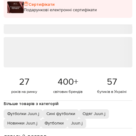
Сертифікати
Подарункові електронні сертифікати
27
400
+
57
років на ринку
світових брендів
бутиків в Україні
Більше товарів з категорій
Футболки Juun.j
Сині футболки
Одяг Juun.j
Новинки Juun.j
Футболки
Juun.j