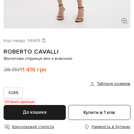
ШУКАЄТЕ НОВИЙ ОБРАЗ?
Давайте підберемо щось ще
Код товару:
114405
ROBERTO CAVALLI
Схожі товари
Фіолетова спідниця міні з вовоною
38 119
11 416 грн
Таблиця розмірів
42(M)
Остання одиниця
До кошика
Купити в 1 клік
Консультація стиліста
Наявність в бутиках