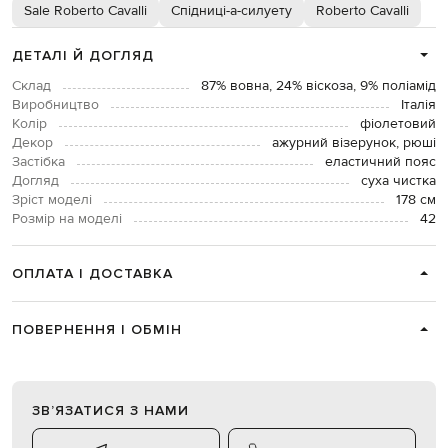
Sale Roberto Cavalli
Спідниці-а-силуету
Roberto Cavalli
ДЕТАЛІ Й ДОГЛЯД
Склад
87% вовна, 24% віскоза, 9% поліамід
Виробництво
Італія
Колір
фіолетовий
Декор
ажурний візерунок, рюші
Застібка
еластичний пояс
Догляд
суха чистка
Зріст моделі
178 см
Розмір на моделі
42
ОПЛАТА І ДОСТАВКА
ПОВЕРНЕННЯ І ОБМІН
ЗВʼЯЗАТИСЯ З НАМИ