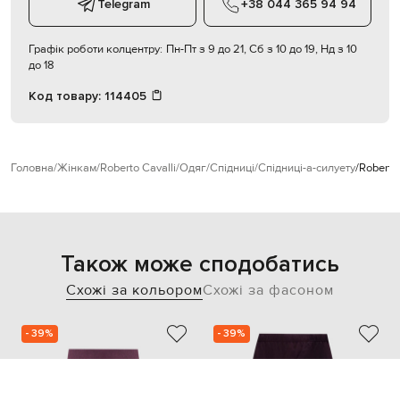
Telegram
+38 044 365 94 94
Графік роботи колцентру:
Пн-Пт з 9 до 21, Сб з 10 до 19, Нд з 10
до 18
Код товару:
114405
Головна
Жінкам
Roberto Cavalli
Одяг
Спідниці
Спідниці-а-силуету
Roberto
Також може сподобатись
Схожі за кольором
Схожі за фасоном
- 39%
- 39%