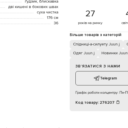
ґудзик, блискавка
дві кишені в бокових швах
27
суха чистка
176 см
36
років на ринку
сві
Більше товарів з категорій
Спідниці-а-силуету Juun.j
Одяг Juun.j
Новинки Juun.
ЗВʼЯЗАТИСЯ З НАМИ
Telegram
Графік роботи колцентру:
Пн-Пт
Код товару:
276207