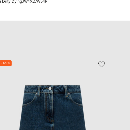
 Dirty Dying
JW4X27W54R
EUR
Slovakia
€
EUR
Slovenia
€
EUR
Spain
€
EUR
Sweden
- 69%
NEW
€
UAH
Ukraine
₴
EUR
Other
€