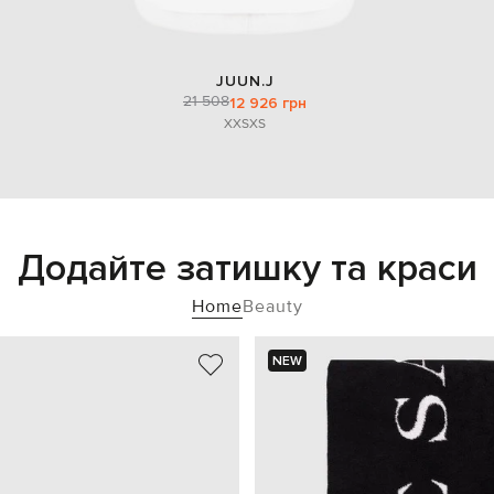
JUUN.J
21 508
12 926 грн
XXS
XS
Додайте затишку та краси
Home
Beauty
NEW