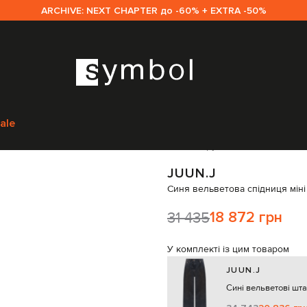
ARCHIVE: NEXT CHAPTER до -60% + EXTRA -50%
дяг
Спідниці
Спідниці-а-силуету
Juun.j Синя вельветова спідниця міні
ale
Код товару:
276207
JUUN.J
Синя вельветова спідниця міні 
31 435
18 872 грн
У комплекті із цим товаром
JUUN.J
Сині вельветові шта