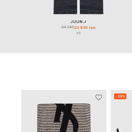
JUUN.J
34 743
20 836 грн
XS
- 29%