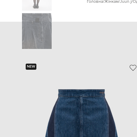
Головна
Жінкам
Juun.j
О
NEW