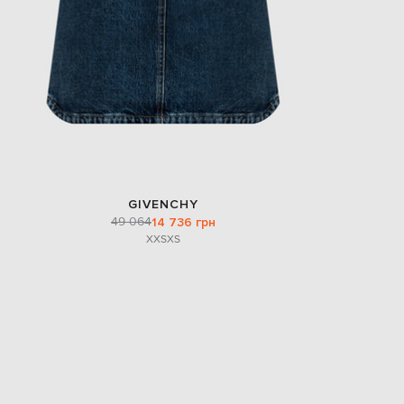
GIVENCHY
49 064
14 736 грн
XXS
XS