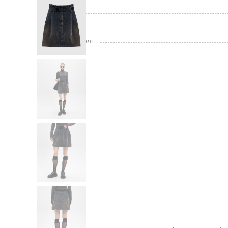
Застібка:
Кишені:
Догляд:
Зріст моделі:
Розмір на моделі: