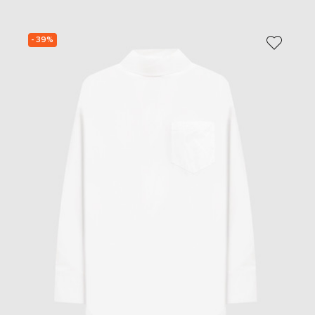
- 39%