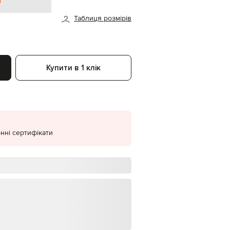
н
EUR
Таблиця розмірів
Denmark
€
EUR
Estonia
€
Купити в 1 клік
EUR
Finland
€
EUR
France
€
нні сертифікати
EUR
Germany
€
EUR
Greece
€
EUR
Hungary
€
EUR