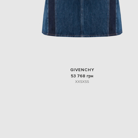
GIVENCHY
53 768 грн
XXS
XS
S