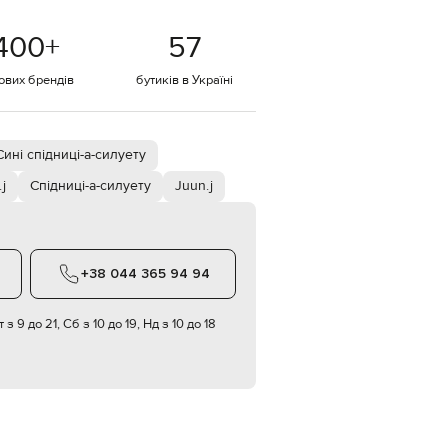
Italy
€
400
+
57
EUR
Latvia
€
тових брендів
бутиків в Україні
EUR
Lithuania
€
Сині спідниці-а-силуету
EUR
Luxembourg
j
Спідниці-а-силуету
Juun.j
€
EUR
Netherlands
€
+38 044 365 94 94
PLN
Poland
zł
 з 9 до 21, Сб з 10 до 19, Нд з 10 до 18
EUR
Portugal
€
EUR
Romania
€