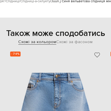
дяг
Спідниці
Спідниці-а-силуету
Juun.j Синя вельветова спідниця міні
Також може сподобатись
Схожі за кольором
Схожі за фасоном
- 74%