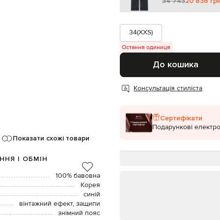
34 743
20 836 гр
34(XXS)
Остання одиниця
До кошика
Консультація стиліста
Сертифікати
Подарункові електро
Показати схожі товари
ННЯ І ОБМІН
100% бавовна
Корея
синій
вінтажний ефект, защипи
знімний пояс