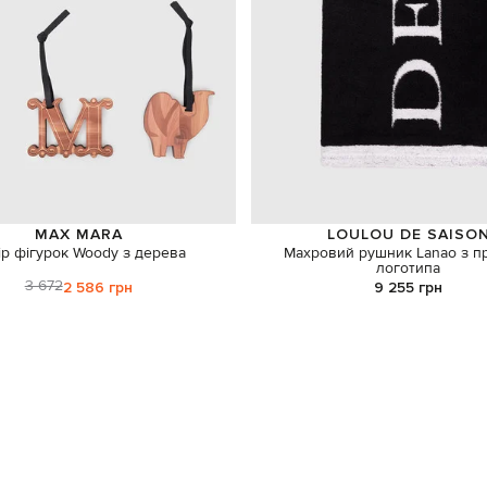
MAX MARA
LOULOU DE SAISO
ір фігурок Woody з дерева
Махровий рушник Lanao з п
логотипа
3 672
2 586 грн
9 255 грн