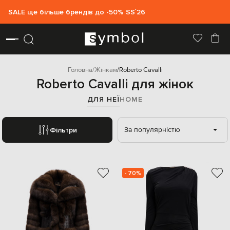
SALE ще більше брендів до -50% SS`26
Головна
Жінкам
Roberto Cavalli
Roberto Cavalli для жінок
ДЛЯ НЕЇ
HOME
За популярністю
Фільтри
- 70%