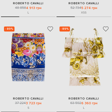
ROBERTO CAVALLI
ROBERTO CAVALLI
48 858
52 734
4 913 грн
5 274 грн
L
XS
S
- 89%
- 89%
ROBERTO CAVALLI
ROBERTO CAVALLI
37 224
63 592
3 723 грн
6 360 грн
S
L