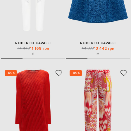
ROBERTO CAVALLI
ROBERTO CAVALLI
74 448
44 877
11 168 грн
13 442 грн
S
M
- 69%
- 89%