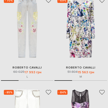
- 70%
- 69%
ROBERTO CAVALLI
ROBERTO CAVALLI
60 025
51 804
17 993 грн
15 563 грн
L
M
- 85%
- 84%