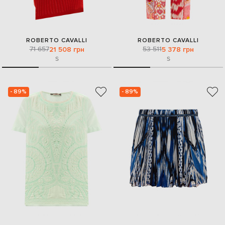
ROBERTO CAVALLI
ROBERTO CAVALLI
71 657
53 511
21 508 грн
5 378 грн
S
S
- 89%
- 89%