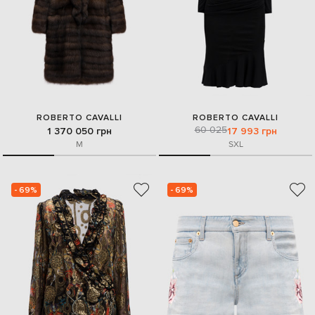
ROBERTO CAVALLI
ROBERTO CAVALLI
60 025
1 370 050 грн
17 993 грн
M
S
XL
- 69%
- 69%