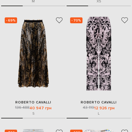
M
XS
- 69%
- 70%
ROBERTO CAVALLI
ROBERTO CAVALLI
136 488
43 119
40 947 грн
12 926 грн
S
L