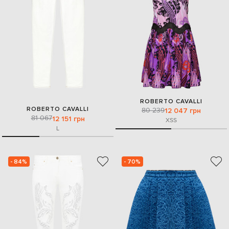
ROBERTO CAVALLI
ROBERTO CAVALLI
80 239
12 047 грн
81 067
12 151 грн
XS
S
L
- 84%
- 70%