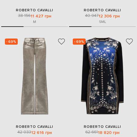
ROBERTO CAVALLI
ROBERTO CAVALLI
38 156
40 947
11 427 грн
12 306 грн
M
S
M
L
- 69%
- 69%
ROBERTO CAVALLI
ROBERTO CAVALLI
42 033
62 661
12 616 грн
18 820 грн