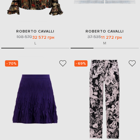
ROBERTO CAVALLI
ROBERTO CAVALLI
108 570
37 535
32 572 грн
11 272 грн
L
M
- 70%
- 69%