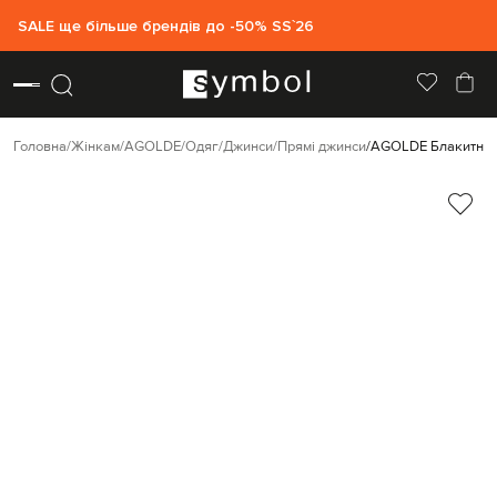
SALE ще більше брендів до -50% SS`26
Головна
Жінкам
AGOLDE
Одяг
Джинси
Прямі джинси
AGOLDE Блакитні д